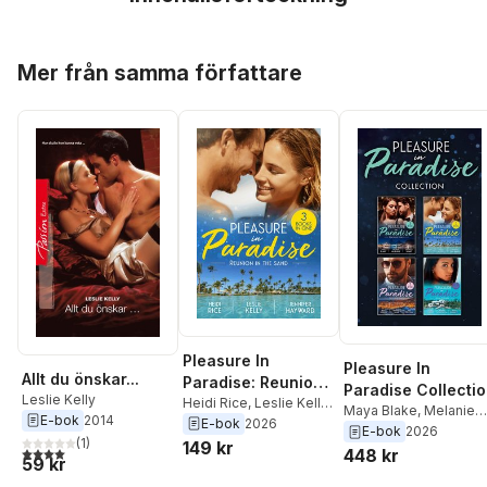
Hoppa över listan
Mer från samma författare
Pleasure In
Pleasure In
Allt du önskar...
Paradise: Reunion
Paradise Collecti
Leslie Kelly
In The Sand
Heidi Rice
,
Leslie Kelly
,
Maya Blake
,
Melanie
E-bok
2014
Jennifer Hayward
E-bok
2026
Milburne
,
Michelle
E-bok
2026
(
1
)
149 kr
Smart
,
Heidi Rice
,
4,0
utav 5 stjärnor. Totalt antal röster:
448 kr
59 kr
Leslie Kelly
,
Jennifer