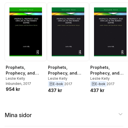
Prophets,
Prophets,
Prophets,
Prophecy, and
Prophecy, and
Prophecy, and
Oracles in the
Leslie Kelly
Oracles in the
Leslie Kelly
Oracles in the
Leslie Kelly
Inbunden
, 2017
E-bok
2017
E-bok
2017
Roman Empire
Roman Empire
Roman Empire
954 kr
437 kr
437 kr
Mina sidor