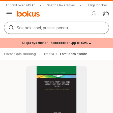
Fri frakt över 249 kr
•
Snabba leveranser
•
Billiga böcker
Sök bok, spel, pussel, penna...
Skapa nya rutiner – hälsoböcker upp till 50% →
Historia och arkeologi
Historia
Forntidens historia