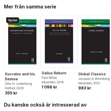
Hayward
,
Kate Hewitt
,
Hoppa över listan
Chantelle Shaw
,
Amy
Mer från samma serie
Ruttan
,
Abby Green
,
Natalie Anderson
,
Jul
Bennett
Nyhet
Gallus Reborn
Socrates and his
Global Classics
Paul White
Demise
Jacques A. Bromberg
Inbunden
, 2019
Inbunden
, 2021
Otto H. Linderborg
1 098 kr
983 kr
Häftad
, 2026
355 kr
Hoppa över listan
Du kanske också är intresserad av