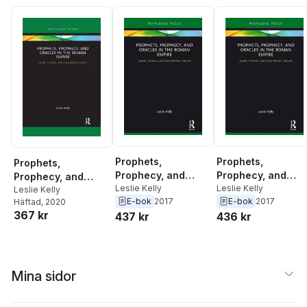
Prophets,
Prophets,
Prophets,
Prophecy, and
Prophecy, and
Prophecy, and
Oracles in the
Leslie Kelly
Oracles in the
Leslie Kelly
Oracles in the
Leslie Kelly
E-bok
2017
E-bok
2017
Roman Empire
Roman Empire
Häftad
, 2020
Roman Empire
367 kr
437 kr
436 kr
Mina sidor