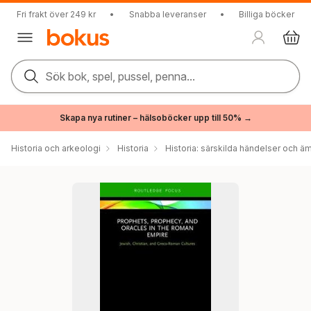
Fri frakt över 249 kr
•
Snabba leveranser
•
Billiga böcker
Sök bok, spel, pussel, penna...
Skapa nya rutiner – hälsoböcker upp till 50% →
Historia och arkeologi
Historia
Historia: särskilda händelser och ä