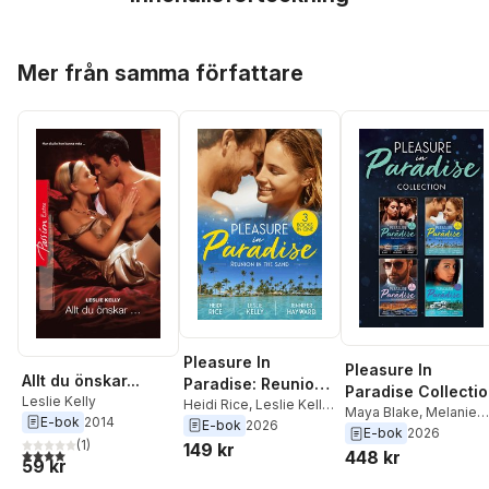
Hoppa över listan
Mer från samma författare
Pleasure In
Pleasure In
Allt du önskar...
Paradise: Reunion
Paradise Collecti
Leslie Kelly
In The Sand
Heidi Rice
,
Leslie Kelly
,
Maya Blake
,
Melanie
E-bok
2014
Jennifer Hayward
E-bok
2026
Milburne
,
Michelle
E-bok
2026
(
1
)
149 kr
Smart
,
Heidi Rice
,
4,0
utav 5 stjärnor. Totalt antal röster:
448 kr
59 kr
Leslie Kelly
,
Jennifer