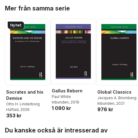
Hayward
,
Kate Hewitt
,
Hoppa över listan
Chantelle Shaw
,
Amy
Mer från samma serie
Ruttan
,
Abby Green
,
Natalie Anderson
,
Jul
Bennett
Nyhet
Gallus Reborn
Socrates and his
Global Classics
Paul White
Demise
Jacques A. Bromberg
Inbunden
, 2019
Inbunden
, 2021
Otto H. Linderborg
1 090 kr
976 kr
Häftad
, 2026
353 kr
Hoppa över listan
Du kanske också är intresserad av