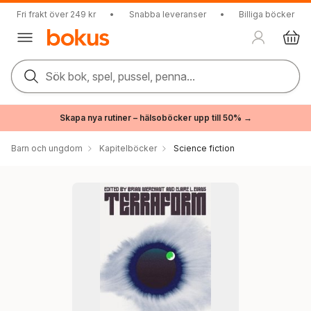
Fri frakt över 249 kr
•
Snabba leveranser
•
Billiga böcker
Sök bok, spel, pussel, penna...
Skapa nya rutiner – hälsoböcker upp till 50% →
Barn och ungdom
Kapitelböcker
Science fiction