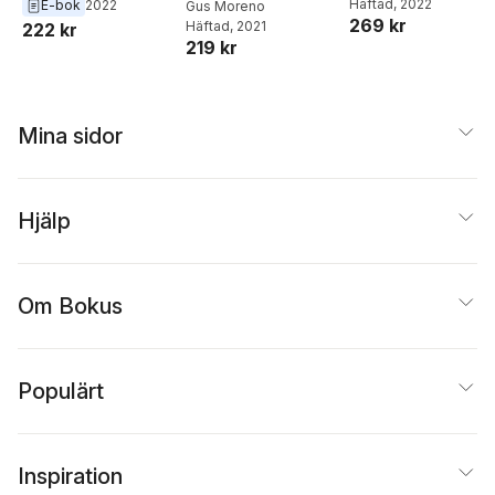
Merchant
Häftad
, 2022
E-bok
2022
Gus Moreno
269 kr
Häftad
, 2021
222 kr
219 kr
Mina sidor
Hjälp
Om Bokus
Populärt
Inspiration