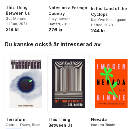
This Thing
Notes on a Foreign
In the Land of the
Between Us
Country
Cyclops
Gus Moreno
Suzy Hansen
Karl Ove Knausgaard
Häftad
, 2021
Häftad
, 2018
Häftad
, 2023
219 kr
276 kr
244 kr
Hoppa över listan
Du kanske också är intresserad av
Terraform
This Thing
Nevada
Claire L. Evans
,
Brian
Between Us
Imogen Binnie