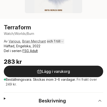
Terraform
Watch/Worlds/Burn
Av
Various
,
Brian Merchant
och 1 till
Häftad, Engelska, 2022
Del i serien
FSG Adult
283 kr
Lägg i varukorg
Beställningsvara.
Skickas
inom 3-6 vardagar
.
Fri frakt över
249 kr.
Beskrivning