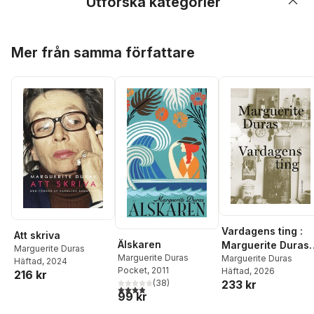
Utforska kategorier
Hoppa över listan
Mer från samma författare
Vardagens ting :
Att skriva
Älskaren
Marguerite Duras
Marguerite Duras
Marguerite Duras
talar med Jérôme
Marguerite Duras
Häftad
, 2024
Pocket
, 2011
Häftad
, 2026
Beaujour
216 kr
(
38
)
233 kr
3,9
utav 5 stjärnor. Totalt antal röster:
99 kr