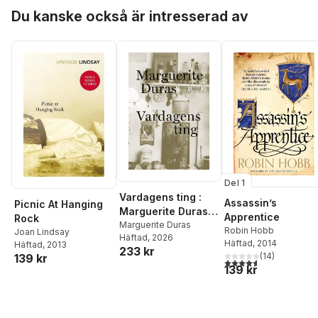
Hoppa över listan
Du kanske också är intresserad av
Del 1
Vardagens ting :
Assassin’s
Picnic At Hanging
Marguerite Duras
Apprentice
Rock
talar med Jérôme
Marguerite Duras
Robin Hobb
Joan Lindsay
Häftad
, 2026
Beaujour
Häftad
, 2014
Häftad
, 2013
233 kr
(
14
)
139 kr
4,6
utav 5 stjärnor. Tota
139 kr