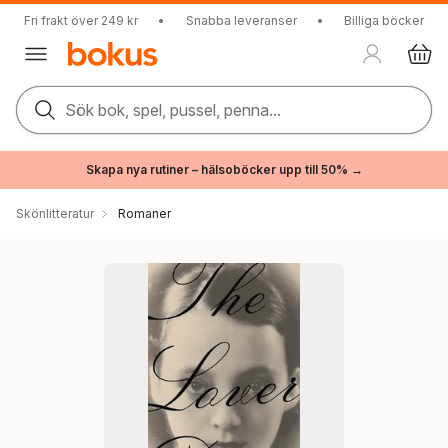
Fri frakt över 249 kr
•
Snabba leveranser
•
Billiga böcker
Sök bok, spel, pussel, penna...
Skapa nya rutiner – hälsoböcker upp till 50% →
Skönlitteratur
Romaner