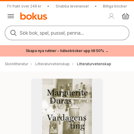
Fri frakt över 249 kr
•
Snabba leveranser
•
Billiga böcker
Sök bok, spel, pussel, penna...
Skapa nya rutiner – hälsoböcker upp till 50% →
Skönlitteratur
Litteraturvetenskap
Litteraturvetenskap