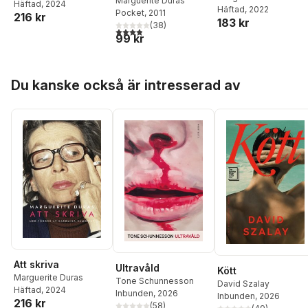
Marguerite Duras
Häftad
, 2024
Häftad
, 2022
Pocket
, 2011
216 kr
183 kr
(
38
)
3,9
utav 5 stjärnor. Totalt antal röster:
99 kr
Hoppa över listan
Du kanske också är intresserad av
Att skriva
Ultravåld
Kött
Marguerite Duras
Tone Schunnesson
David Szalay
Häftad
, 2024
Inbunden
, 2026
Inbunden
, 2026
216 kr
(
58
)