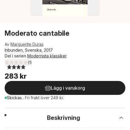
Moderato cantabile
Av
Marguerite Duras
Inbunden, Svenska, 2017
Del i serien
Modernista klassiker
(
1
)
4,0
utav 5 stjärnor. Totalt antal röster:
283 kr
Lägg i varukorg
Skickas
.
Fri frakt över 249 kr.
Beskrivning