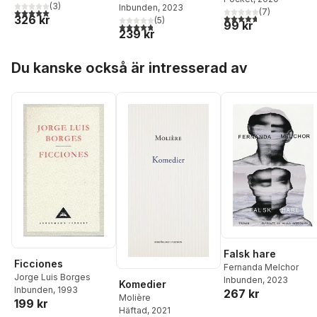
(
3
)
Inbunden
, 2023
5,0
utav 5 stjärnor. Totalt antal röster:
(
7
)
4,7
utav 5 stjärnor. Tota
326 kr
(
5
)
99 kr
4,8
utav 5 stjärnor. Totalt antal röster:
239 kr
Hoppa över listan
Du kanske också är intresserad av
Falsk hare
Ficciones
Fernanda Melchor
Jorge Luis Borges
Inbunden
, 2023
Komedier
Inbunden
, 1993
267 kr
Molière
199 kr
Häftad
, 2021