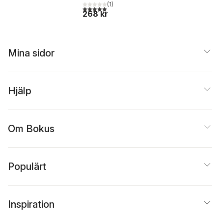
(
1
)
5,0
utav 5 stjärnor. Totalt antal röster:
268 kr
Mina sidor
Hjälp
Om Bokus
Populärt
Inspiration