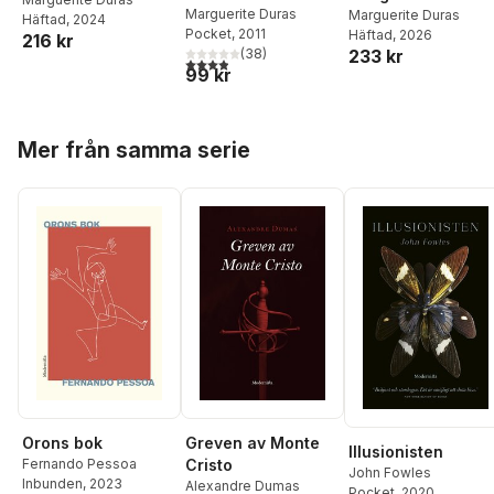
Marguerite Duras
talar med Jérôme
Marguerite Duras
Häftad
, 2024
Pocket
, 2011
Häftad
, 2026
Beaujour
216 kr
(
38
)
233 kr
3,9
utav 5 stjärnor. Totalt antal röster:
99 kr
Hoppa över listan
Mer från samma serie
Orons bok
Greven av Monte
Illusionisten
Fernando Pessoa
Cristo
John Fowles
Inbunden
, 2023
Alexandre Dumas
Pocket
, 2020