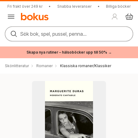
Fri frakt över 249 kr
•
Snabba leveranser
•
Billiga böcker
Sök bok, spel, pussel, penna...
Skapa nya rutiner – hälsoböcker upp till 50% →
Skönlitteratur
Romaner
Klassiska romaner/Klassiker