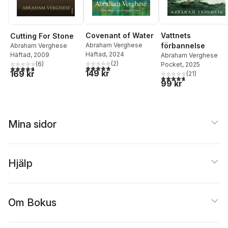
Covenant of Water
Vattnets
Cutting For Stone
Abraham Verghese
förbannelse
Abraham Verghese
Häftad
, 2024
Häftad
, 2009
Abraham Verghese
(
2
)
(
6
)
Pocket
, 2025
5,0
utav 5 stjärnor. Totalt antal röster:
4,7
utav 5 stjärnor. Totalt antal röster:
149 kr
169 kr
(
21
)
4,7
utav 5 stjärnor. Tota
99 kr
Mina sidor
Hjälp
Om Bokus