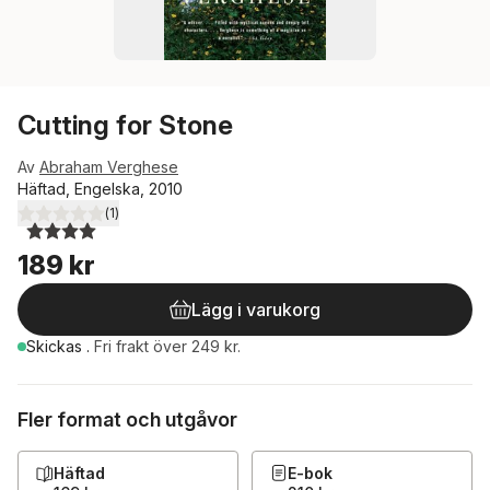
Cutting for Stone
Av
Abraham Verghese
Häftad, Engelska, 2010
(
1
)
4,0
utav 5 stjärnor. Totalt antal röster:
189 kr
Lägg i varukorg
Skickas
.
Fri frakt över 249 kr.
Fler format och utgåvor
Häftad
E-bok