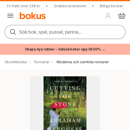
Fri frakt över 249 kr
•
Snabba leveranser
•
Billiga böcker
Sök bok, spel, pussel, penna...
Skapa nya rutiner – hälsoböcker upp till 50% →
Skönlitteratur
Romaner
Moderna och samtida romaner