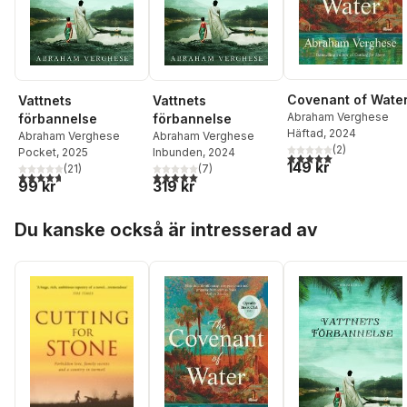
Covenant of Wate
Vattnets
Vattnets
Abraham Verghese
förbannelse
förbannelse
Häftad
, 2024
Abraham Verghese
Abraham Verghese
(
2
)
Pocket
, 2025
Inbunden
, 2024
5,0
utav 5 stjärnor. Tota
149 kr
(
21
)
(
7
)
4,7
utav 5 stjärnor. Totalt antal röster:
5,0
utav 5 stjärnor. Totalt antal röster:
99 kr
319 kr
Hoppa över listan
Du kanske också är intresserad av