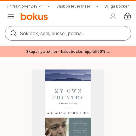
Fri frakt över 249 kr
•
Snabba leveranser
•
Billiga böcker
Sök bok, spel, pussel, penna...
Skapa nya rutiner – hälsoböcker upp till 50% →