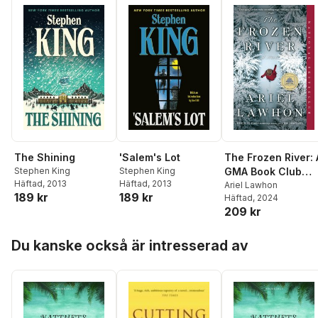
The Shining
'Salem's Lot
The Frozen River: 
Stephen King
Stephen King
GMA Book Club
Häftad
, 2013
Häftad
, 2013
Pick
Ariel Lawhon
189 kr
189 kr
Häftad
, 2024
209 kr
Hoppa över listan
Du kanske också är intresserad av