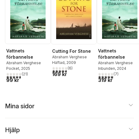
Vattnets
Vattnets
Cutting For Stone
förbannelse
förbannelse
Abraham Verghese
Häftad
, 2009
Abraham Verghese
Abraham Verghese
(
6
)
Pocket
, 2025
Inbunden
, 2024
4,7
utav 5 stjärnor. Totalt antal röster:
169 kr
(
21
)
(
7
)
4,7
utav 5 stjärnor. Totalt antal röster:
5,0
utav 5 stjärnor. Tota
99 kr
319 kr
Mina sidor
Hjälp