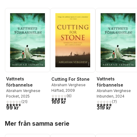
Vattnets
Vattnets
Cutting For Stone
förbannelse
förbannelse
Abraham Verghese
Häftad
, 2009
Abraham Verghese
Abraham Verghese
(
6
)
Pocket
, 2025
Inbunden
, 2024
4,7
utav 5 stjärnor. Totalt antal röster:
169 kr
(
21
)
(
7
)
4,7
utav 5 stjärnor. Totalt antal röster:
5,0
utav 5 stjärnor. Tota
99 kr
319 kr
Hoppa över listan
Mer från samma serie