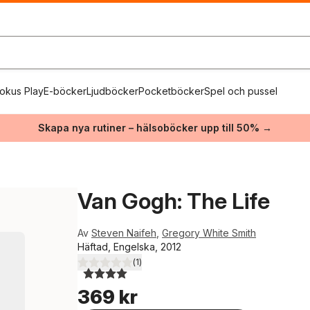
okus Play
E-böcker
Ljudböcker
Pocketböcker
Spel och pussel
Skapa nya rutiner – hälsoböcker upp till 50% →
Van Gogh: The Life
Av
Steven Naifeh
,
Gregory White Smith
Häftad, Engelska, 2012
(
1
)
4,0
utav 5 stjärnor. Totalt antal röster:
369 kr