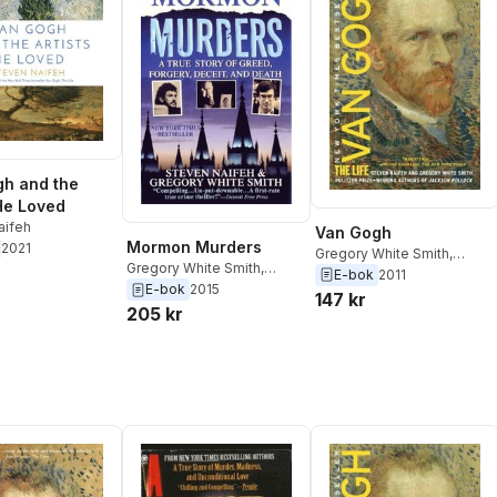
h and the
 He Loved
aifeh
Van Gogh
Mormon Murders
2021
Gregory White Smith
,
Gregory White Smith
,
Steven Naifeh
E-bok
2011
Steven Naifeh
E-bok
2015
147 kr
205 kr