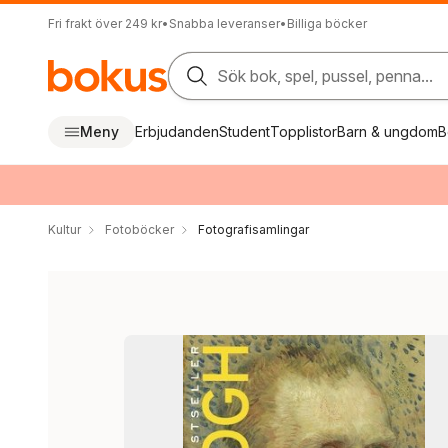
Fri frakt över 249 kr
•
Snabba leveranser
•
Billiga böcker
Sök bok, spel, pussel, penna...
Meny
Erbjudanden
Student
Topplistor
Barn & ungdom
B
Kultur
Fotoböcker
Fotografisamlingar