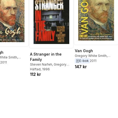
Van Gogh
gh
A Stranger in the
Gregory White Smith
,
White Smith
,
Family
Steven Naifeh
E-bok
2011
aifeh
2011
Steven Naifeh
,
Gregory
147 kr
White Smith
Häftad
, 1996
112 kr