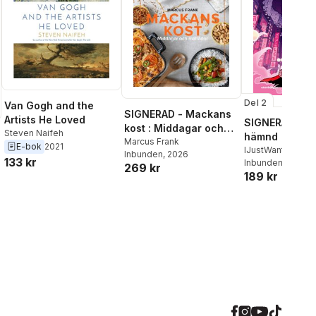
Del 2
Van Gogh and the
SIGNERAD - Mackans
Artists He Loved
SIGNERAD - K
kost : Middagar och
Steven Naifeh
hämnd
matlådor
Marcus Frank
E-bok
2021
IJustWantToBeC
Inbunden
, 2026
133 kr
Adolphson
Inbunden
, 2026
,
Emil
269 kr
189 kr
Beer
,
Victor Beer