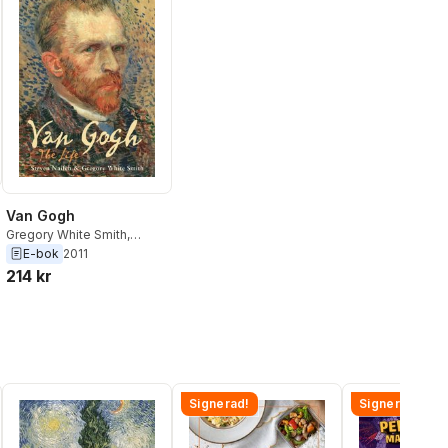
Van Gogh
Gregory White Smith
,
Steven Naifeh
E-bok
2011
214 kr
Signerad!
Signerad!