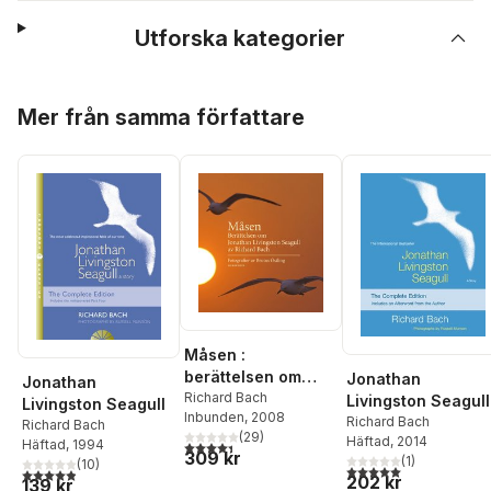
Utforska kategorier
Hoppa över listan
Mer från samma författare
Måsen :
berättelsen om
Jonathan
Jonathan
Jonathan
Richard Bach
Livingston Seagull
Livingston Seagull
Inbunden
, 2008
Livingston Seagull
Richard Bach
Richard Bach
(
29
)
Häftad
, 2014
Häftad
, 1994
4,4
utav 5 stjärnor. Totalt antal röster:
309 kr
(
1
)
(
10
)
5,0
utav 5 stjärnor. Tota
4,9
utav 5 stjärnor. Totalt antal röster:
202 kr
139 kr