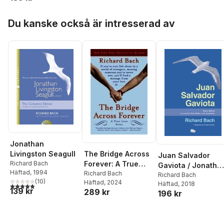
Hoppa över listan
Du kanske också är intresserad av
Jonathan
The Bridge Across
Livingston Seagull
Juan Salvador
Forever: A True
Richard Bach
Gaviota / Jonatha
Häftad
, 1994
Love Story
Richard Bach
Livingston Seagull
Richard Bach
(
10
)
Häftad
, 2024
Häftad
, 2018
4,9
utav 5 stjärnor. Totalt antal röster:
139 kr
289 kr
196 kr