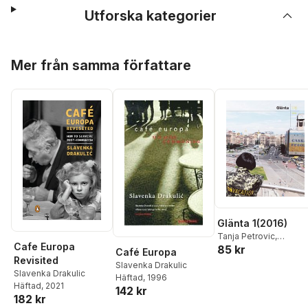
Utforska kategorier
Hoppa över listan
Mer från samma författare
Glänta 1(2016)
Tanja Petrovic
,
Cafe Europa
85 kr
Dubravka Ugrešic
,
Café Europa
Revisited
Lukasz Pawlowski
,
Car
Slavenka Drakulic
Henrik Fredriksson
,
Slavenka Drakulic
Häftad
, 1996
pARTisan
,
Katja Perat
,
Häftad
, 2021
142 kr
182 kr
Ivaylo Ditchev
,
Anton