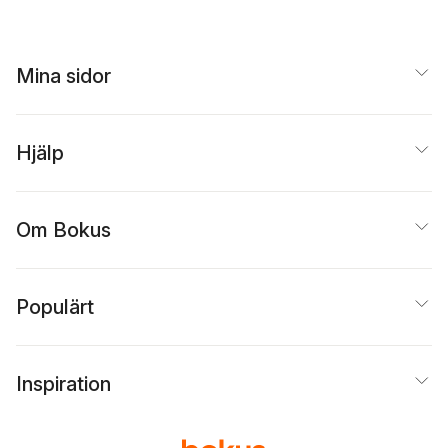
Riabova
,
Oleg Riabov
,
Maria Teteriuk
,
Aleš
Debeljak
,
E. Khayyat
Mina sidor
Hjälp
Om Bokus
Populärt
Inspiration