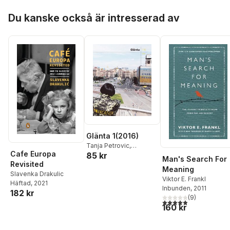
Shekhovtsov
,
Peter
Hoppa över listan
Pomerantsev
,
Slaven
Du kanske också är intresserad av
Drakulic
,
Tatiana
Zhurzhenko
,
Tatiana
Riabova
,
Oleg Riabov
,
Maria Teteriuk
,
Aleš
Debeljak
,
E. Khayyat
Glänta 1(2016)
Tanja Petrovic
,
Cafe Europa
85 kr
Dubravka Ugrešic
,
Man's Search For
Revisited
Lukasz Pawlowski
,
Carl
Meaning
Henrik Fredriksson
,
Slavenka Drakulic
Viktor E. Frankl
pARTisan
,
Katja Perat
,
Häftad
, 2021
Inbunden
, 2011
182 kr
Ivaylo Ditchev
,
Anton
(
9
)
4,9
utav 5 stjärnor. Tota
Shekhovtsov
,
Peter
160 kr
Pomerantsev
,
Slavenka
Drakulic
,
Tatiana
Zhurzhenko
,
Tatiana