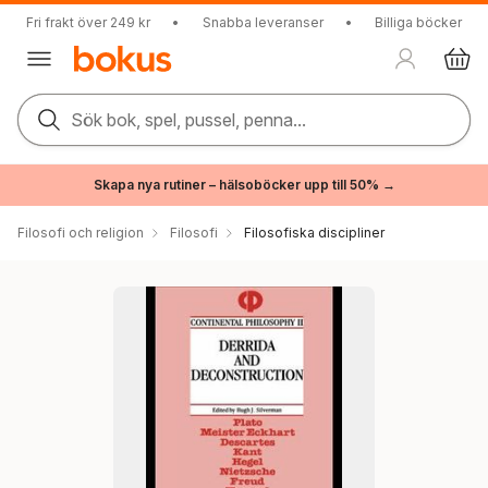
Fri frakt över 249 kr
•
Snabba leveranser
•
Billiga böcker
Sök bok, spel, pussel, penna...
Skapa nya rutiner – hälsoböcker upp till 50% →
Filosofi och religion
Filosofi
Filosofiska discipliner