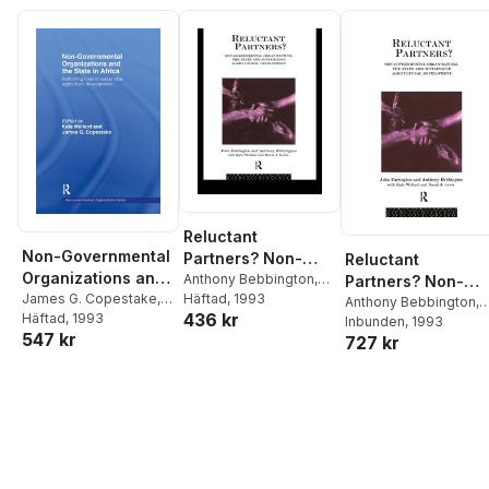
Reluctant
Non-Governmental
Partners? Non-
Reluctant
Organizations and
Governmental
Anthony Bebbington
,
Partners? Non-
John Farrington
Häftad
, 1993
,
David
the State in Africa
James G. Copestake
,
Organizations, the
Governmental
Anthony Bebbington
,
436 kr
J. Lewis
,
Kate Wellard
Kate Wellard
Häftad
, 1993
John Farrington
Inbunden
, 1993
,
David
State and
Organizations, the
547 kr
727 kr
J. Lewis
,
Kate Wellard
Sustainable
State and
Agricultural
Sustainable
Development
Agricultural
Development