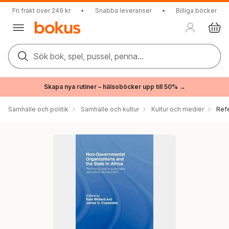
Fri frakt över 249 kr
•
Snabba leveranser
•
Billiga böcker
Sök bok, spel, pussel, penna...
Skapa nya rutiner – hälsoböcker upp till 50% →
Samhälle och politik
Samhälle och kultur
Kultur och medier
Ref