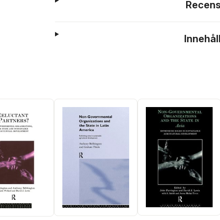
Recens
Innehål