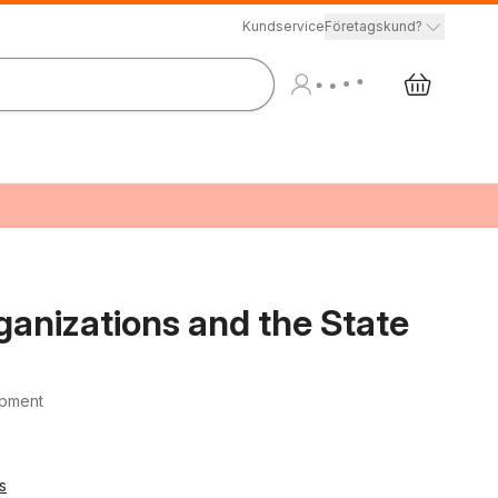
Kundservice
Företagskund?
nizations and the State
opment
s