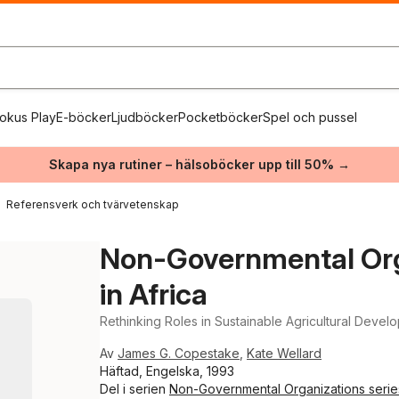
okus Play
E-böcker
Ljudböcker
Pocketböcker
Spel och pussel
Skapa nya rutiner – hälsoböcker upp till 50% →
Referensverk och tvärvetenskap
Non-Governmental Orga
in Africa
Rethinking Roles in Sustainable Agricultural Devel
Av
James G. Copestake
,
Kate Wellard
Häftad, Engelska, 1993
Del i serien
Non-Governmental Organizations serie