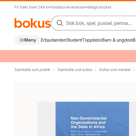
Fri frakt över 249 kr
•
Snabba leveranser
•
Billiga böcker
Sök bok, spel, pussel, penna...
Meny
Erbjudanden
Student
Topplistor
Barn & ungdom
B
Samhälle och politik
Samhälle och kultur
Kultur och medier