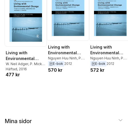
Living with
Living with
Living with
Environmental
Environmental
Environmental
Change
Nguyen Huu Ninh
,
P.
Change
Nguyen Huu Ninh
,
P.
Mick Kelly
,
W. Neil
Mick Kelly
,
W. Neil
E-bok
2012
E-bok
2012
Change
W. Neil Adger
,
P. Mick
Adger
Adger
Kelly
Häftad
,
Nguyen Huu Ninh
, 2016
570 kr
572 kr
477 kr
Mina sidor