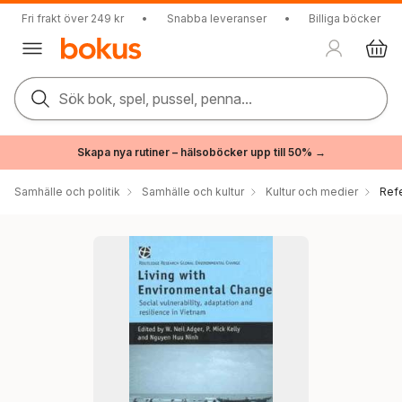
Fri frakt över 249 kr
•
Snabba leveranser
•
Billiga böcker
Sök bok, spel, pussel, penna...
Skapa nya rutiner – hälsoböcker upp till 50% →
Samhälle och politik
Samhälle och kultur
Kultur och medier
Ref