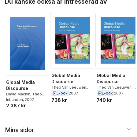
Du kanske också är intresserad av
Global Media
Global Media
Discourse
Discourse
Global Media
Theo Van Leeuwen
,
Theo Van Leeuwen
,
Discourse
David Machin
David Machin
E-bok
2007
E-bok
2007
David Machin
,
Theo
738 kr
740 kr
Van Leeuwen
Inbunden
, 2007
2 387 kr
Mina sidor