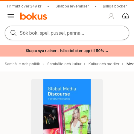
Fri frakt över 249 kr
•
Snabba leveranser
•
Billiga böcker
Sök bok, spel, pussel, penna...
Skapa nya rutiner – hälsoböcker upp till 50% →
Samhälle och politik
Samhälle och kultur
Kultur och medier
Med