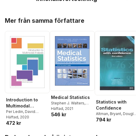
Hoppa över listan
Mer från samma författare
Medical Statistics
Introduction to
Statistics with
Stephen J. Walters
,
Multimodal
Confidence
Michael J. Campbell
Häftad
, 2021
,
Analysis
Per Ledin
,
David
546 kr
Altman
,
Bryant
,
Dougla
David Machin
Machin
Häftad
, 2020
794 kr
Altman
,
David Machin
,
472 kr
Trevor Bryant
,
Martin
Gardner
Hoppa över listan