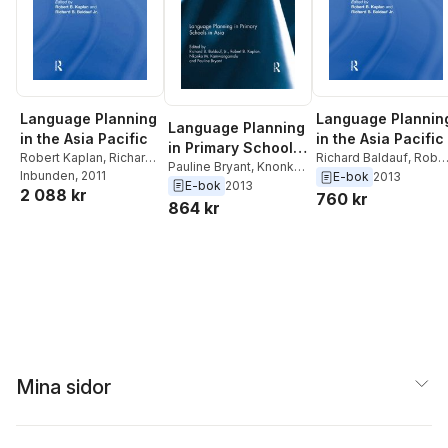
Language Planning
Language Plannin
Language Planning
in the Asia Pacific
in the Asia Pacific
in Primary Schools
Robert Kaplan
,
Richard
Richard Baldauf
,
Rober
in Asia
Pauline Bryant
,
Knonko
Baldauf
Inbunden
, 2011
Kaplan
E-bok
2013
Kamwangamalu
,
Robert
E-bok
2013
2 088 kr
760 kr
Kaplan
,
Richard Baldauf
864 kr
Mina sidor