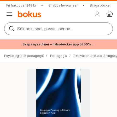
Fri frakt över 249 kr
•
Snabba leveranser
•
Billiga böcker
Sök bok, spel, pussel, penna...
Skapa nya rutiner – hälsoböcker upp till 50% →
Psykologi och pedagogik
Pedagogik
Skolväsen och utbildningss