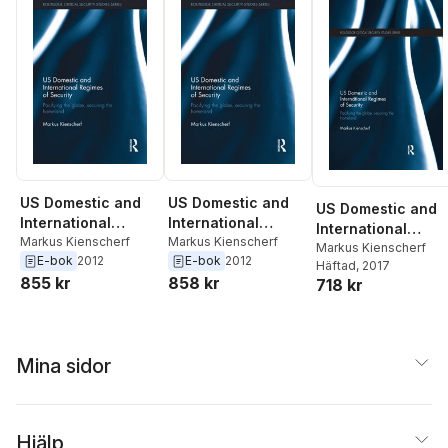
US Domestic and
US Domestic and
US Domestic and
International
International
International
Regimes of
Markus Kienscherf
Regimes of
Markus Kienscherf
Regimes of
Markus Kienscherf
E-bok
2012
E-bok
2012
Security
Security
Häftad
, 2017
Security
855 kr
858 kr
718 kr
Mina sidor
Hjälp