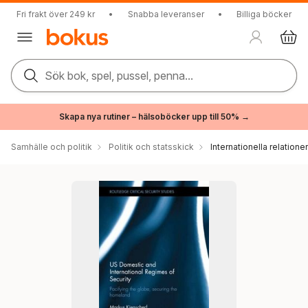
Fri frakt över 249 kr
•
Snabba leveranser
•
Billiga böcker
Sök bok, spel, pussel, penna...
Skapa nya rutiner – hälsoböcker upp till 50% →
Samhälle och politik
Politik och statsskick
Internationella relationer