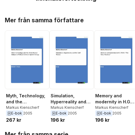
Hoppa över listan
Mer från samma författare
Myth, Technology,
Simulation,
Memory and
and the
Hyperreality and
modernity in H.G.
(Post)Human
Markus Kienscherf
the Gulf War(s)
Markus Kienscherf
Well's &quote;The
Markus Kienscherf
E-bok
2005
E-bok
2005
E-bok
2005
Subject in William
Time
267 kr
196 kr
196 kr
Gibson's Sprawl
Machine&quote;
Trilogy
Hoppa över listan
Mer från samma serie