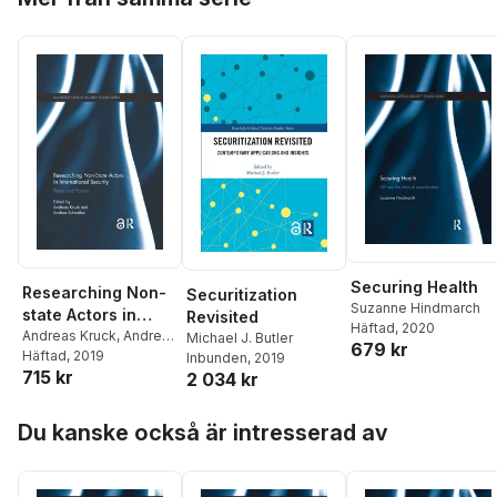
Securing Health
Researching Non-
Securitization
Suzanne Hindmarch
state Actors in
Revisited
Häftad
, 2020
International
Andreas Kruck
,
Andrea
Michael J. Butler
679 kr
Schneiker
Häftad
, 2019
Security
Inbunden
, 2019
715 kr
2 034 kr
Hoppa över listan
Du kanske också är intresserad av