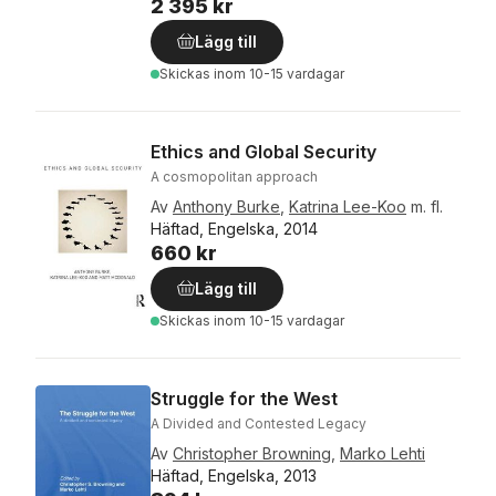
2 395 kr
Lägg till
Skickas
inom 10-15 vardagar
Ethics and Global Security
A cosmopolitan approach
Av
Anthony Burke
,
Katrina Lee-Koo
m. fl.
Häftad, Engelska, 2014
660 kr
Lägg till
Skickas
inom 10-15 vardagar
Struggle for the West
A Divided and Contested Legacy
Av
Christopher Browning
,
Marko Lehti
Häftad, Engelska, 2013