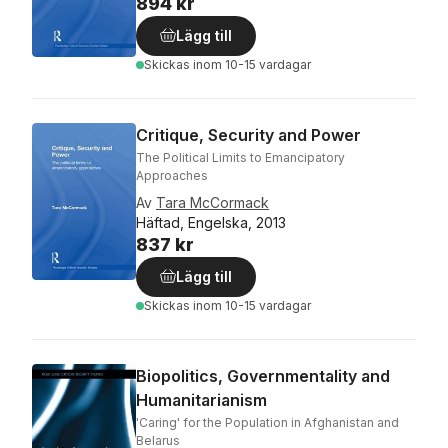
894 kr
Lägg till
Skickas
inom 10-15 vardagar
Critique, Security and Power
The Political Limits to Emancipatory
Approaches
Av
Tara McCormack
Häftad, Engelska, 2013
837 kr
Lägg till
Skickas
inom 10-15 vardagar
Biopolitics, Governmentality and
Humanitarianism
'Caring' for the Population in Afghanistan and
Belarus