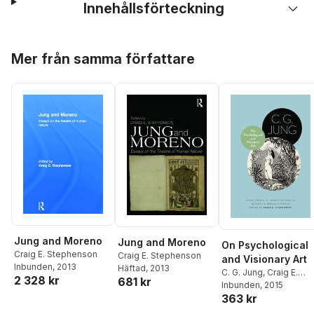
Innehållsförteckning
Hoppa över listan
Mer från samma författare
Jung and Moreno
Jung and Moreno
On Psychological
Craig E. Stephenson
Craig E. Stephenson
and Visionary Art
Inbunden
, 2013
Häftad
, 2013
C. G. Jung
,
Craig E.
2 328 kr
681 kr
Stephenson
Inbunden
, 2015
363 kr