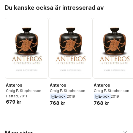
Hoppa över listan
Du kanske också är intresserad av
Anteros
Anteros
Anteros
Craig E. Stephenson
Craig E. Stephenson
Craig E. Stephenson
Häftad
, 2011
E-bok
2019
E-bok
2019
679 kr
768 kr
768 kr