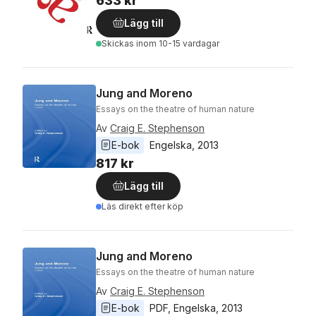
633 kr
Lägg till
Skickas
inom 10-15 vardagar
Jung and Moreno
Essays on the theatre of human nature
Av
Craig E. Stephenson
E-bok
Engelska
, 
2013
817 kr
Lägg till
Läs direkt efter köp
Jung and Moreno
Essays on the theatre of human nature
Av
Craig E. Stephenson
E-bok
PDF
, 
Engelska
, 
2013