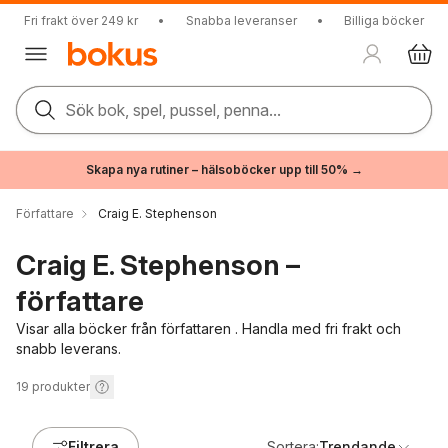
Fri frakt över 249 kr
•
Snabba leveranser
•
Billiga böcker
Sök bok, spel, pussel, penna...
Skapa nya rutiner – hälsoböcker upp till 50% →
Författare
Craig E. Stephenson
Craig E. Stephenson –
författare
Visar alla böcker från författaren . Handla med fri frakt och
snabb leverans.
19
produkter
Filtrera
Sortera:
Trendande