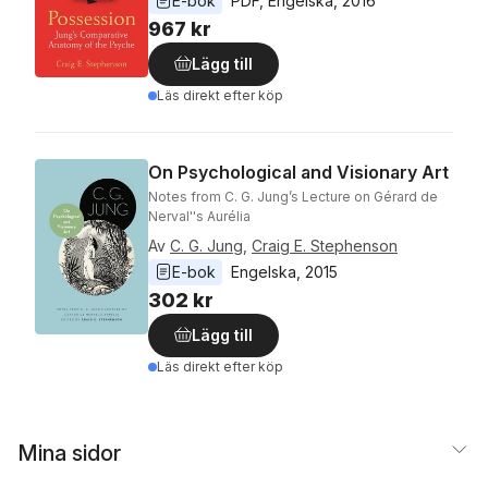
E-bok
PDF
, 
Engelska
, 
2016
967 kr
Lägg till
Läs direkt efter köp
On Psychological and Visionary Art
Notes from C. G. Jung’s Lecture on Gérard de
Nerval''s Aurélia
Av
C. G. Jung
,
Craig E. Stephenson
E-bok
Engelska
, 
2015
302 kr
Lägg till
Läs direkt efter köp
Mina sidor