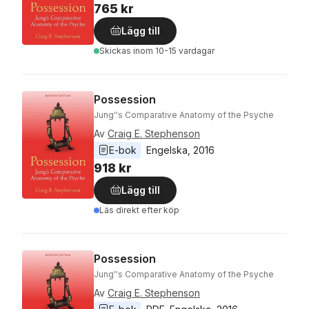
765 kr
Lägg till
Skickas
inom 10-15 vardagar
Possession
Jung''s Comparative Anatomy of the Psyche
Av
Craig E. Stephenson
E-bok
Engelska
, 
2016
918 kr
Lägg till
Läs direkt efter köp
Possession
Jung''s Comparative Anatomy of the Psyche
Av
Craig E. Stephenson