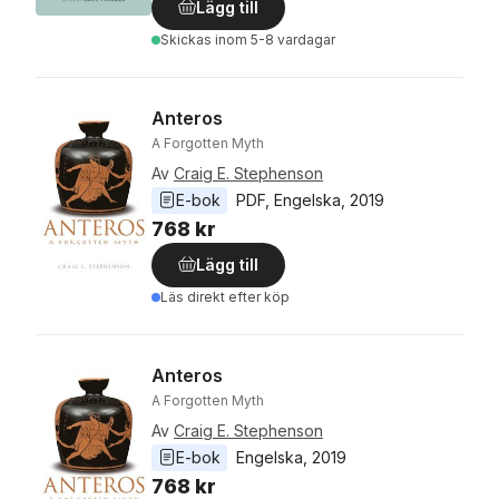
Lägg till
Skickas
inom 5-8 vardagar
Anteros
A Forgotten Myth
Av
Craig E. Stephenson
E-bok
PDF
, 
Engelska
, 
2019
768 kr
Lägg till
Läs direkt efter köp
Anteros
A Forgotten Myth
Av
Craig E. Stephenson
E-bok
Engelska
, 
2019
768 kr