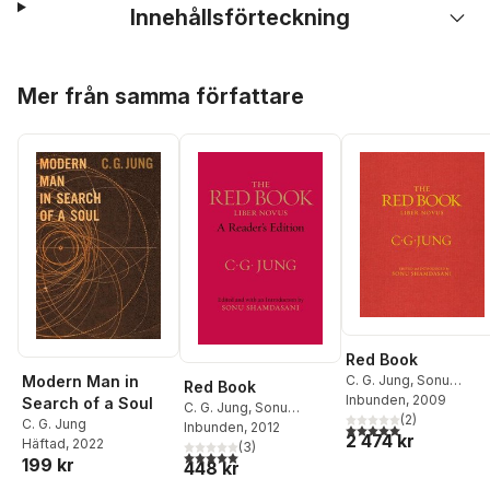
Innehållsförteckning
Hoppa över listan
Mer från samma författare
Red Book
Modern Man in
C. G. Jung
,
Sonu
Red Book
Shamdasani
Inbunden
, 2009
Search of a Soul
C. G. Jung
,
Sonu
(
2
)
C. G. Jung
Shamdasani
Inbunden
, 2012
5,0
utav 5 stjärnor. Tota
2 474 kr
Häftad
, 2022
(
3
)
5,0
utav 5 stjärnor. Totalt antal röster:
199 kr
448 kr