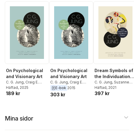
On Psychological
On Psychological
Dream Symbols of
and Visionary Art
and Visionary Art
the Individuation
C. G. Jung
,
Craig E.
C. G. Jung
,
Craig E.
Process
C. G. Jung
,
Suzanne
Stephenson
Häftad
, 2025
Stephenson
Gieser
Häftad
, 2021
E-bok
2015
189 kr
397 kr
303 kr
Mina sidor