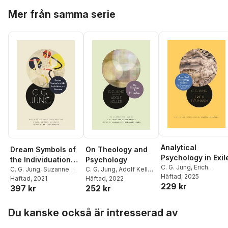
Hoppa över listan
Mer från samma serie
Analytical
Dream Symbols of
On Theology and
Psychology in Exil
the Individuation
Psychology
C. G. Jung
,
Erich
Process
C. G. Jung
,
Suzanne
C. G. Jung
,
Adolf Keller
,
Neumann
Häftad
, 2025
,
Martin
Gieser
Häftad
, 2021
Marianne Jehle-
Häftad
, 2022
229 kr
Liebscher
397 kr
252 kr
Wildberger
Hoppa över listan
Du kanske också är intresserad av