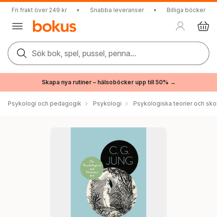
Fri frakt över 249 kr
•
Snabba leveranser
•
Billiga böcker
Sök bok, spel, pussel, penna...
Skapa nya rutiner – hälsoböcker upp till 50% →
Psykologi och pedagogik
Psykologi
Psykologiska teorier och sko