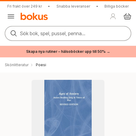
Fri frakt över 249 kr
•
Snabba leveranser
•
Billiga böcker
Sök bok, spel, pussel, penna...
Skapa nya rutiner – hälsoböcker upp till 50% →
Skönlitteratur
Poesi