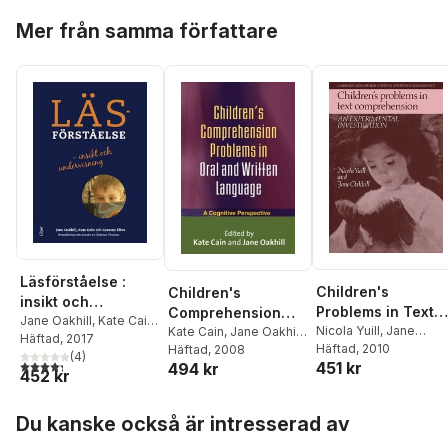
Hoppa över listan
Mer från samma författare
Läsförståelse :
Children's
Children's
insikt och
Problems in Text
Comprehension
undervisning
Jane Oakhill
,
Kate Cain
,
Comprehension
Nicola Yuill
,
Jane
Problems in Oral
Kate Cain
,
Jane Oakhill
,
Carsten Elbro
Häftad
, 2017
Oakhill
Häftad
, 2010
Nicola Botting
Häftad
, 2008
,
and Written
(
4
)
4,3
utav 5 stjärnor. Totalt antal röster:
451 kr
494 kr
Jacquelyn F Gamino
,
Language
452 kr
Elizabeth P. Lorch
Hoppa över listan
Du kanske också är intresserad av