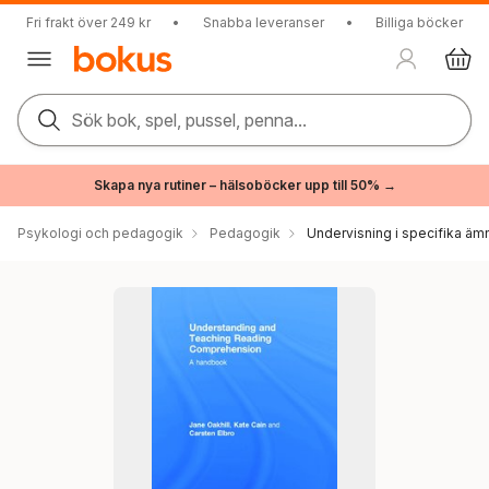
Fri frakt över 249 kr
•
Snabba leveranser
•
Billiga böcker
Sök bok, spel, pussel, penna...
Skapa nya rutiner – hälsoböcker upp till 50% →
Psykologi och pedagogik
Pedagogik
Undervisning i specifika äm