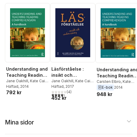
Understanding and
Läsförståelse :
Understanding an
Teaching Reading
insikt och
Teaching Reading
Comprehension
Jane Oakhill
,
Kate Cain
,
undervisning
Jane Oakhill
,
Kate Cain
,
Comprehension
Carsten Elbro
,
Kate
Carsten Elbro
Häftad
, 2014
Carsten Elbro
Häftad
, 2017
Cain
,
Jane Oakhill
E-bok
2014
792 kr
(
4
)
948 kr
4,3
utav 5 stjärnor. Totalt antal röster:
452 kr
Mina sidor