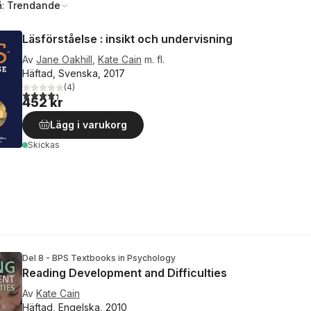
å:
Trendande
Läsförståelse : insikt och undervisning
Av
Jane Oakhill
,
Kate Cain
m. fl.
Häftad, Svenska, 2017
(
4
)
4,3
utav 5 stjärnor. Totalt antal röster:
452 kr
Lägg i varukorg
Skickas
Del 8 - BPS Textbooks in Psychology
Reading Development and Difficulties
Av
Kate Cain
Häftad, Engelska, 2010