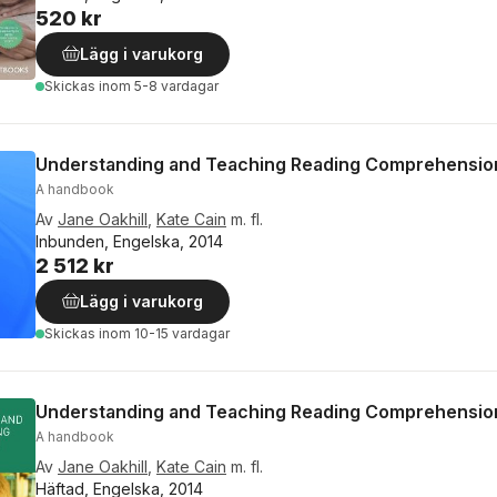
520 kr
Lägg i varukorg
Skickas
inom 5-8 vardagar
Understanding and Teaching Reading Comprehensio
A handbook
Av
Jane Oakhill
,
Kate Cain
m. fl.
Inbunden, Engelska, 2014
2 512 kr
Lägg i varukorg
Skickas
inom 10-15 vardagar
Understanding and Teaching Reading Comprehensio
A handbook
Av
Jane Oakhill
,
Kate Cain
m. fl.
Häftad, Engelska, 2014