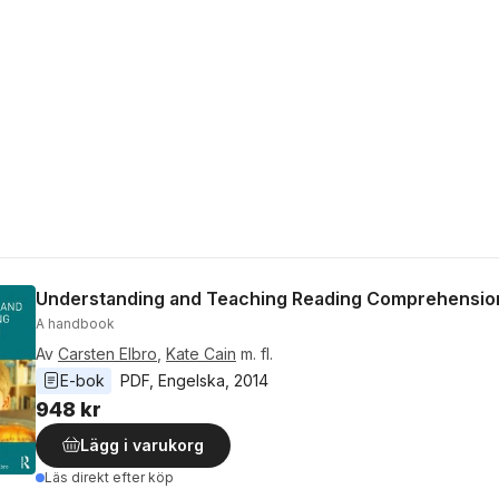
Understanding and Teaching Reading Comprehensio
A handbook
Av
Carsten Elbro
,
Kate Cain
m. fl.
E-bok
PDF
, 
Engelska
, 
2014
948 kr
Lägg i varukorg
Läs direkt efter köp