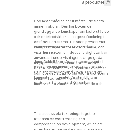
8
produkter
God läsförståelse är ett måste i de flesta
ämnen i skolan. Den här boken ger
grundläggande kunskaper om läsförståelse
och en introduktion till dagens forskning i
området.Författarna till boken presenterar
viktiga färdigheter för textförståelse, och
Om författarna
visar hur insikten om dessa färdigheter kan
användas i undervisningen och ge goda
Jane Oakhill är professor i experimentell
möjligheter att utveckla läsförståelsen.
psykologi vid universitetet i Sussex.Kate
Boken innehåller också praktiska övningar
Cain är professor i språk och läsning vid
som gör det lätt att förstå vad färdigheterna
Lancaster universitet.Carsten Elbro är
innebär. Läsförståelse – insikt och
professor i läsning vid Köpenhamns
undervisning vänder sig till blivande och
universitet.Christian Thurban är översättare.
yrkesverksamma lärare och förskollärare.
This accessible text brings together
research on word reading and
comprehension development, which are
often treated separately, and provides a