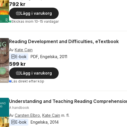
792 kr
Lägg i varukorg
Skickas
inom 10-15 vardagar
Reading Development and Difficulties, eTextbook
Av
Kate Cain
E-bok
PDF
, 
Engelska
, 
2011
599 kr
Lägg i varukorg
Läs direkt efter köp
Understanding and Teaching Reading Comprehensio
A handbook
Av
Carsten Elbro
,
Kate Cain
m. fl.
E-bok
Engelska
, 
2014