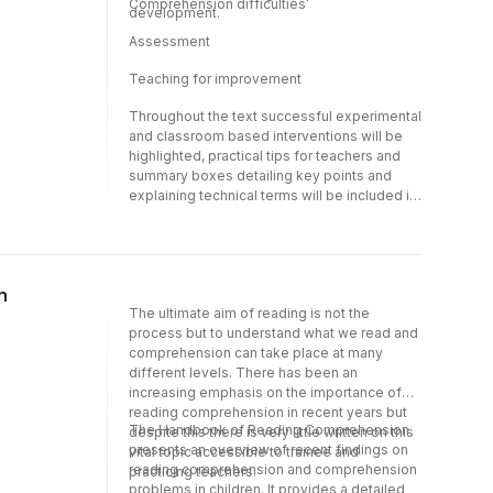
Comprehension difficulties
development.
detailing key points and explaining technical
terms will be included in each chapter
Assessment
Teaching for improvement
Throughout the text successful experimental
and classroom based interventions will be
highlighted, practical tips for teachers and
summary boxes detailing key points and
explaining technical terms will be included in
each chapter
n
The ultimate aim of reading is not the
process but to understand what we read and
comprehension can take place at many
different levels. There has been an
increasing emphasis on the importance of
reading comprehension in recent years but
The Handbook of Reading Comprehension
despite this there is very little written on this
presents an overview of recent findings on
vital topic accessible to trainee and
reading comprehension and comprehension
practicing teachers.
problems in children. It provides a detailed