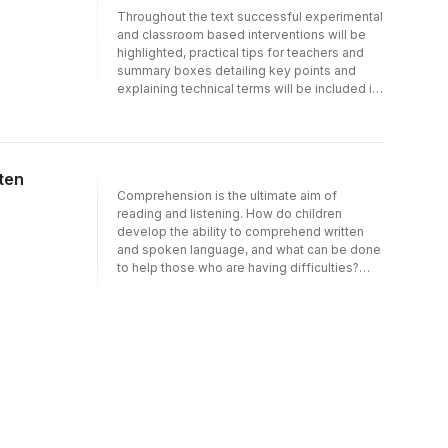
Throughout the text successful experimental
and classroom based interventions will be
highlighted, practical tips for teachers and
summary boxes detailing key points and
explaining technical terms will be included in
each chapter
ten
Comprehension is the ultimate aim of
reading and listening. How do children
develop the ability to comprehend written
and spoken language, and what can be done
to help those who are having difficulties?
This book presents cutting-edge research
on comprehension problems experienced
by children without any formal diagnosis as
well as those with specific language
impairment, autism, ADHD, learning
disabilities, hearing impairment, head injuries,
and spina bifida. Providing in-depth
information to guide research and practice,
chapters describe innovative assessment
strategies and identify important implications