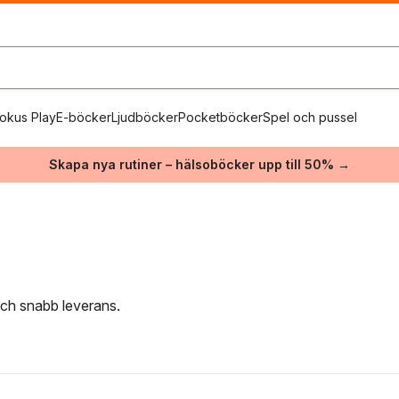
okus Play
E-böcker
Ljudböcker
Pocketböcker
Spel och pussel
Skapa nya rutiner – hälsoböcker upp till 50% →
 och snabb leverans.