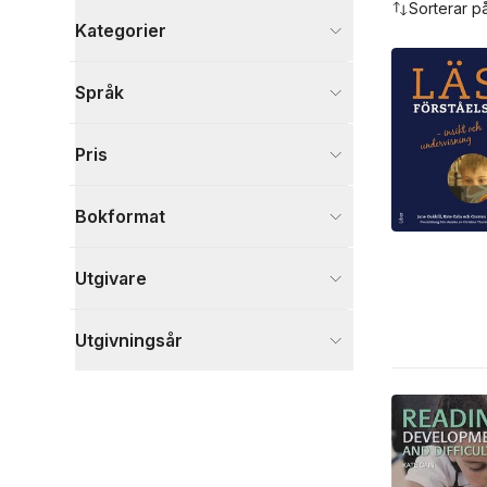
Sorterar p
Kategorier
Böcker
Språk
Psykologi och pedagogik
8
Visa fler
Pris
Visa fler
Bokformat
Utgivare
Utgivningsår