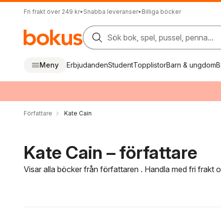
Fri frakt över 249 kr
•
Snabba leveranser
•
Billiga böcker
Sök bok, spel, pussel, penna...
Meny
Erbjudanden
Student
Topplistor
Barn & ungdom
B
Författare
Kate Cain
Kate Cain – författare
Visar alla böcker från författaren . Handla med fri frakt
Hoppa över filtreringsmeny