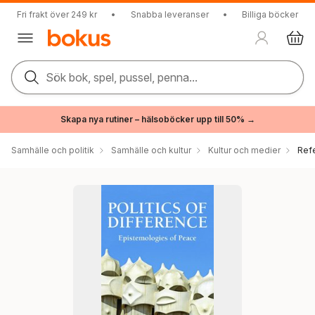
Fri frakt över 249 kr
•
Snabba leveranser
•
Billiga böcker
Sök bok, spel, pussel, penna...
Skapa nya rutiner – hälsoböcker upp till 50% →
Samhälle och politik
Samhälle och kultur
Kultur och medier
Ref