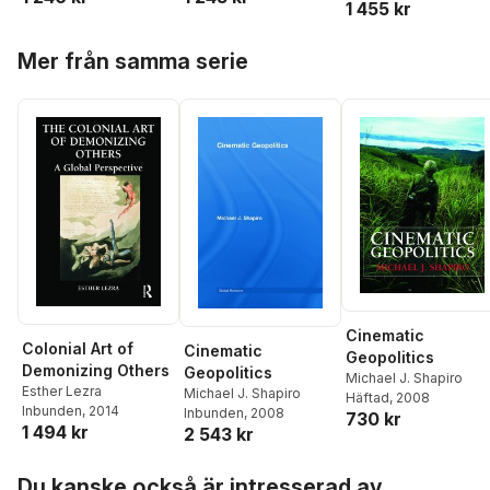
1 455 kr
Hoppa över listan
Mer från samma serie
Cinematic
Colonial Art of
Cinematic
Geopolitics
Demonizing Others
Geopolitics
Michael J. Shapiro
Esther Lezra
Michael J. Shapiro
Häftad
, 2008
Inbunden
, 2014
Inbunden
, 2008
730 kr
1 494 kr
2 543 kr
Hoppa över listan
Du kanske också är intresserad av