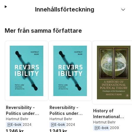
Innehållsförteckning
Hoppa över listan
Mer från samma författare
Reversibility -
Reversibility -
History of
Politics under
Politics under
International
Conditions of
Hartmut Behr
Conditions of
Hartmut Behr
Political Theory
Hartmut Behr
E-bok
2024
E-bok
2024
Uncertainty
Uncertainty
E-bok
2009
1 246 kr
1 243 kr