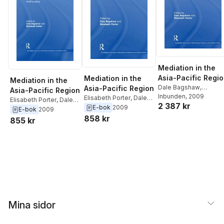
Mediation in the
Asia-Pacific Regi
Mediation in the
Mediation in the
Dale Bagshaw
,
Asia-Pacific Region
Asia-Pacific Region
Elisabeth Porter
Inbunden
, 2009
Elisabeth Porter
,
Dale
Elisabeth Porter
,
Dale
2 387 kr
Bagshaw
E-bok
2009
Bagshaw
E-bok
2009
858 kr
855 kr
Mina sidor