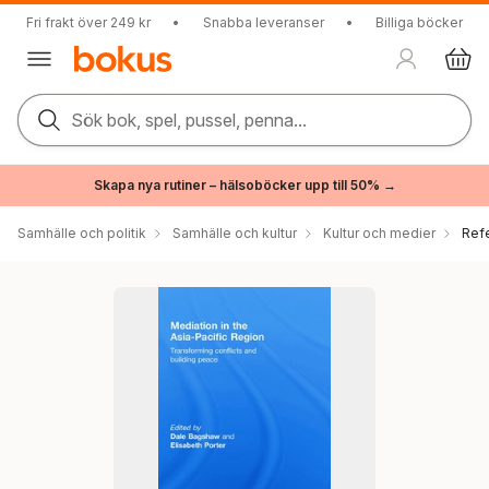
Fri frakt över 249 kr
•
Snabba leveranser
•
Billiga böcker
Sök bok, spel, pussel, penna...
Skapa nya rutiner – hälsoböcker upp till 50% →
Samhälle och politik
Samhälle och kultur
Kultur och medier
Ref