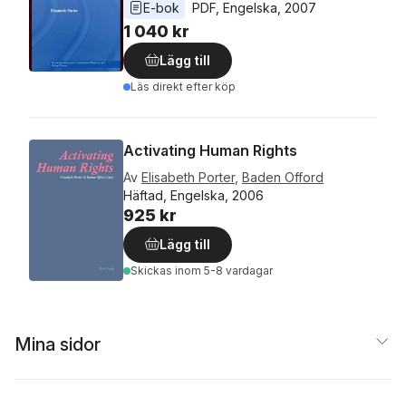
E-bok
PDF
, 
Engelska
, 
2007
1 040 kr
Lägg till
Läs direkt efter köp
Activating Human Rights
Av
Elisabeth Porter
,
Baden Offord
Häftad, Engelska, 2006
925 kr
Lägg till
Skickas
inom 5-8 vardagar
Mina sidor