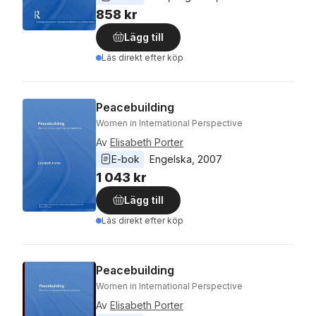
858 kr
Lägg till
Läs direkt efter köp
Peacebuilding
Women in International Perspective
Av
Elisabeth Porter
E-bok
Engelska
, 
2007
1 043 kr
Lägg till
Läs direkt efter köp
Peacebuilding
Women in International Perspective
Av
Elisabeth Porter