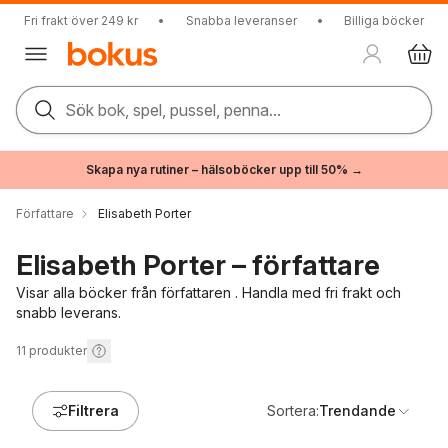
Fri frakt över 249 kr
•
Snabba leveranser
•
Billiga böcker
Sök bok, spel, pussel, penna...
Skapa nya rutiner – hälsoböcker upp till 50% →
Författare
Elisabeth Porter
Elisabeth Porter – författare
Visar alla böcker från författaren . Handla med fri frakt och
snabb leverans.
11
produkter
Filtrera
Sortera:
Trendande