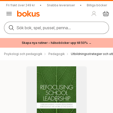
Fri frakt över 249 kr
•
Snabba leveranser
•
Billiga böcker
Sök bok, spel, pussel, penna...
Skapa nya rutiner – hälsoböcker upp till 50% →
Psykologi och pedagogik
Pedagogik
Utbildningsstrategier och utb