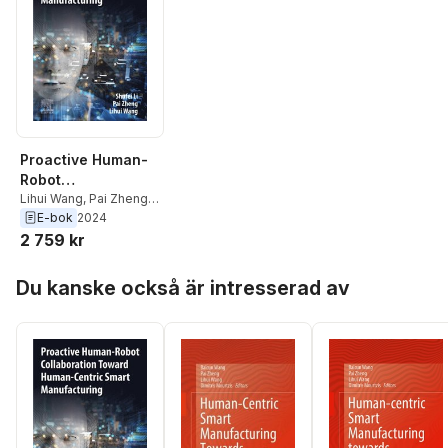
Proactive Human-
Robot
Collaboration
Lihui Wang
,
Pai Zheng
,
Shufei Li
E-bok
2024
Toward Human-
2 759 kr
Centric Smart
Manufacturing
Hoppa över listan
Du kanske också är intresserad av