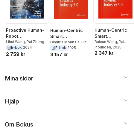
Proactive Human-
Human-Centric
Human-Centric
Robot
Smart
Smart
Collaboration
Lihui Wang
,
Pai Zheng
,
Manufacturing
Baicun Wang
,
Pai
Manufacturing
Dimitris Mourtzis
,
Lihui
Shufei Li
Zheng
Inbunden
,
Lihui Wang
, 2025
,
Wang
,
Pai Zheng
,
E-bok
2024
E-bok
2025
Toward Human-
Towards Industry
Towards Industry
2 347 kr
Dimitris Mourtzis
Baicun Wang
2 759 kr
3 157 kr
Centric Smart
5.0
5.0
Manufacturing
Mina sidor
Hjälp
Om Bokus