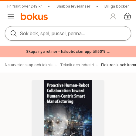
Fri frakt över 249 kr
•
Snabba leveranser
•
Billiga böcker
Sök bok, spel, pussel, penna...
Skapa nya rutiner – hälsoböcker upp till 50% →
Naturvetenskap och teknik
Teknik och industri
Elektronik och kom