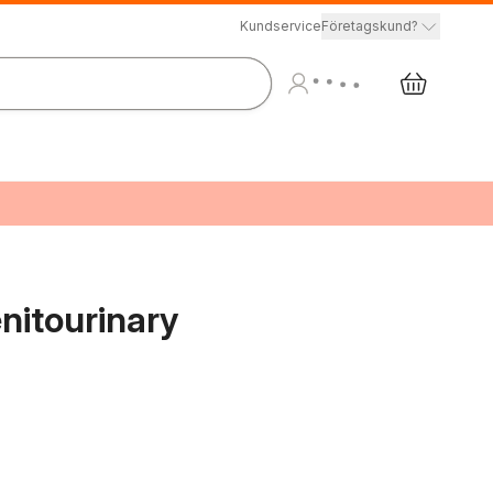
Kundservice
Företagskund?
nitourinary