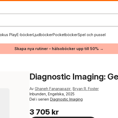
okus Play
E-böcker
Ljudböcker
Pocketböcker
Spel och pussel
Skapa nya rutiner – hälsoböcker upp till 50% →
Diagnostic Imaging: Ge
Av
Ghaneh Fananapazir
,
Bryan R. Foster
Inbunden, Engelska, 2025
Del i serien
Diagnostic Imaging
3 705 kr