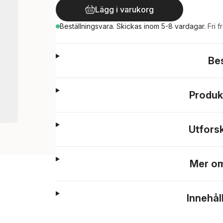
Lägg i varukorg
Beställningsvara.
Skickas
inom 5-8 vardagar
.
Fri f
Be
Produk
Utfors
Mer om
Innehål