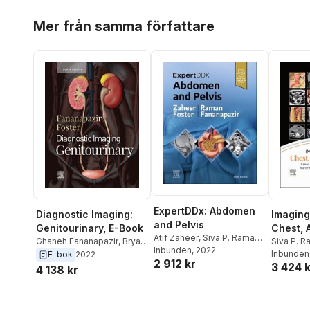
Hoppa över listan
Mer från samma författare
ExpertDDx: Abdomen
Diagnostic Imaging:
Imaging
and Pelvis
Genitourinary, E-Book
Chest, 
Atif Zaheer
,
Siva P. Raman
,
Ghaneh Fananapazir
,
Bryan
Pelvis
Siva P. 
Bryan R. Foster
Inbunden
, 2022
,
Ghaneh
R. Foster
Rosado-d
Inbunden
E-bok
2022
2 912 kr
Fananapazir
3 424 k
Atif Zahe
4 138 kr
Mart�ne
Ghaneh F
Sherief G