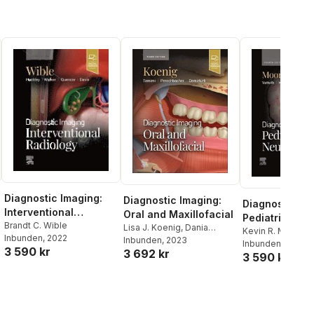
Diagnostic Imaging:
Diagnostic Imaging:
Diagnostic Im
Interventional
Oral and Maxillofacial
Pediatric
Radiology
Brandt C. Wible
Lisa J. Koenig
,
Dania
Neuroradiolo
Kevin R. Moore
,
L
Inbunden
, 2022
Tamimi
Inbunden
,
Susanne E.
, 2023
Linscott
Inbunden
, 2024
3 590 kr
3 692 kr
Perschbacher
,
Husniye
3 590 kr
Demirturk