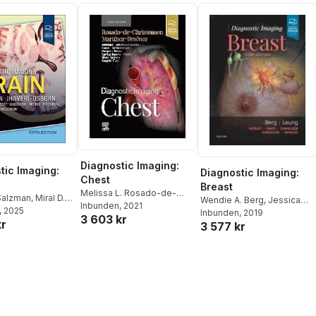
Diagnostic Imaging:
tic Imaging:
Diagnostic Imaging:
Chest
Breast
Melissa L. Rosado-de-
 Salzman
,
Miral D.
Wendie A. Berg
,
Jessica
Christenson
Inbunden
, 2021
,
Santiago
, 2025
Leung
Inbunden
, 2019
3 603 kr
Mart�nez-Jim�nez
kr
3 577 kr