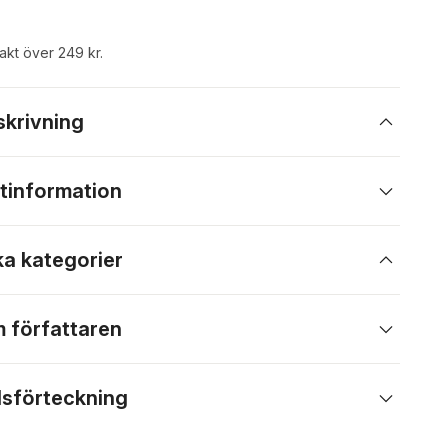
rakt över 249 kr.
skrivning
tinformation
ka kategorier
 författaren
lsförteckning