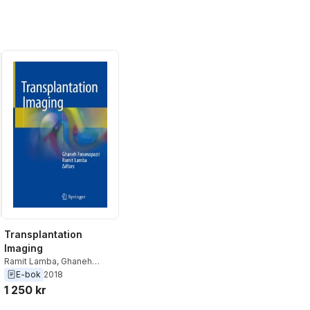
Transplantation
Imaging
Ramit Lamba
,
Ghaneh
Fananapazir
E-bok
2018
1 250 kr