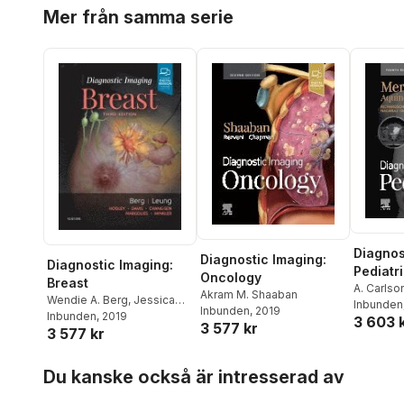
Hoppa över listan
Rogers
,
B
Mer från samma serie
Diagnos
Diagnostic Imaging:
Diagnostic Imaging:
Pediatr
Oncology
Breast
A. Carlso
Akram M. Shaaban
Wendie A. Berg
,
Jessica
Michael R
Inbunden
Inbunden
, 2019
Leung
Inbunden
, 2019
3 603 
Linscott
,
3 577 kr
3 577 kr
Koch
Hoppa över listan
Du kanske också är intresserad av