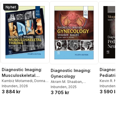
Nyhet
Diagnostic Imaging:
Diagnostic Im
Diagnostic Imaging:
Musculoskeletal
Pediatric
Gynecology
Trauma
Kambiz Motamedi
,
Donna
Neuroradiolo
Kevin R. Moore
,
L
Akram M. Shaaban
,
G. Blankenbaker
Inbunden
, 2026
,
Kirkland
Linscott
Inbunden
, 2024
Douglas Rogers
Inbunden
, 2025
3 884 kr
3 590 kr
W. Davis
3 705 kr