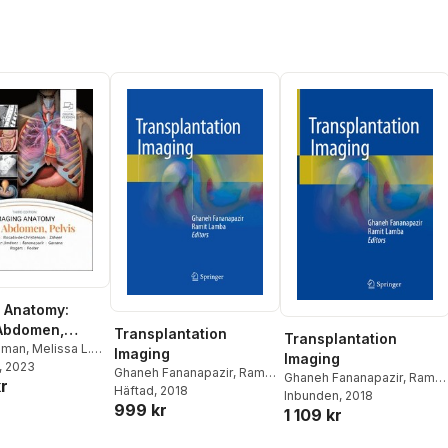
 Anatomy:
Abdomen,
Transplantation
Transplantation
Raman
,
Melissa L.
Imaging
Imaging
e-Christenson
, 2023
,
Ghaneh Fananapazir
,
Ramit
Ghaneh Fananapazir
,
Ramit
r
er
,
Santiago
Lamba
Häftad
, 2018
Lamba
Inbunden
, 2018
z-Jim�nez
,
999 kr
1 109 kr
ananapazir
,
arrana
,
Douglas