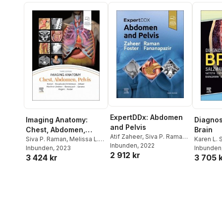
ExpertDDx: Abdomen
Imaging Anatomy:
Diagnos
and Pelvis
Chest, Abdomen,
Brain
Atif Zaheer
,
Siva P. Raman
,
Pelvis
Siva P. Raman
,
Melissa L.
Karen L.
Bryan R. Foster
Inbunden
, 2022
,
Ghaneh
Rosado-de-Christenson
Inbunden
, 2023
,
Jhaveri
Inbunden
2 912 kr
Fananapazir
3 424 kr
3 705 
Atif Zaheer
,
Santiago
Mart�nez-Jim�nez
,
Ghaneh Fananapazir
,
Sherief Garrana
,
Douglas
Rogers
,
Bryan R. Foster