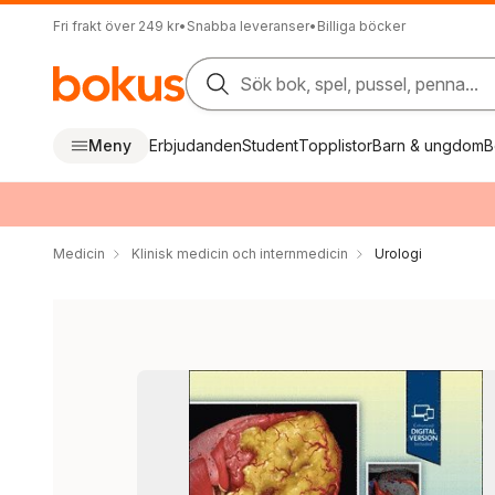
Fri frakt över 249 kr
•
Snabba leveranser
•
Billiga böcker
Sök bok, spel, pussel, penna...
Meny
Erbjudanden
Student
Topplistor
Barn & ungdom
B
Medicin
Klinisk medicin och internmedicin
Urologi