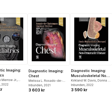
ryan R. Foster
tic Imaging:
Diagnostic Imaging:
Diagnostic Imaging:
ics
Musculoskeletal Non-
Chest
n Merrow Jr.
,
Traumatic Disease
Kirkland W. Davis
,
Donna G.
Melissa L. Rosado-de-
. Aquino
, 2022
,
Luke L.
Blankenbaker
Inbunden
, 2022
,
Stephanie
Christenson
Inbunden
, 2021
,
Santiago
kr
Bernadette L.
3 590 kr
Bernard
3 603 kr
Mart�nez-Jim�nez