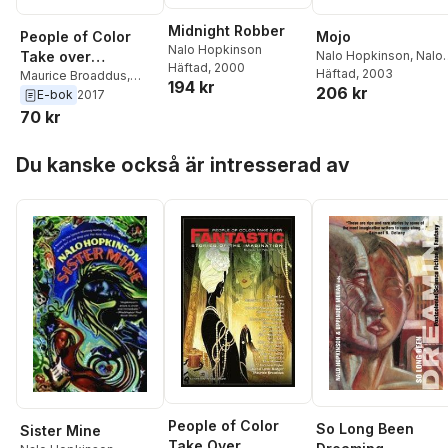
Midnight Robber
People of Color
Mojo
Nalo Hopkinson
Take over
Nalo Hopkinson
,
Nalo
Häftad
, 2000
Hopkinson
Häftad
, 2003
Fantastic Stories of
Maurice Broaddus
,
194 kr
206 kr
Darcie Little Badger
,
E-bok
2017
the Imagination
Terence Taylor
,
Erin
70 kr
Roberts
,
S. Qiouyi Lu
,
Alberto Yanez
,
Irette Y.
Hoppa över listan
Du kanske också är intresserad av
Patterson
,
Tonya
Liburd
,
Tlotlo
Tsamaase
,
Henry Lien
,
Alex Jennings
,
Eliza
Victoria
,
Christopher
Caldwell
,
Paul Miles
,
Jermaine McGill
,
Jennifer Marie Brissett
,
E. Lily Yu
,
Minsoo Kang
,
Su-Yee Lin
,
Stephen
Graham Jones
,
Nalo
Hopkinson
,
Nisi Shawl
People of Color
So Long Been
Sister Mine
Take Over