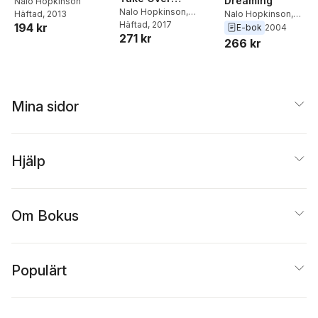
Dreaming
Nalo Hopkinson
Fantastic Stories of
Nalo Hopkinson
,
Nalo Hopkinson
,
Häftad
, 2013
Minsoo Kang
Häftad
, 2017
,
Nisi
194 kr
the Imagination
Uppinder Mehan
E-bok
2004
271 kr
Shawl
266 kr
Mina sidor
Hjälp
Om Bokus
Populärt