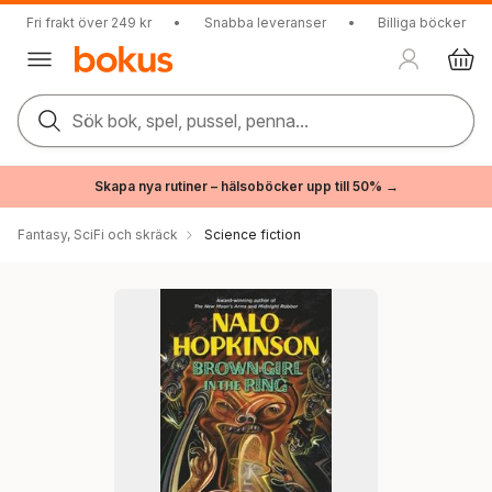
Fri frakt över 249 kr
•
Snabba leveranser
•
Billiga böcker
Sök bok, spel, pussel, penna...
Skapa nya rutiner – hälsoböcker upp till 50% →
Fantasy, SciFi och skräck
Science fiction