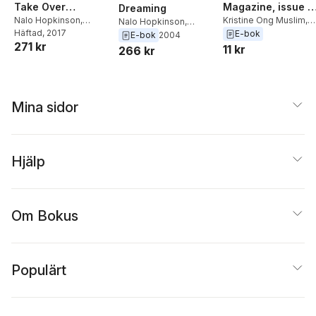
Take Over
Magazine, issue 7
Dreaming
Fantastic Stories of
Nalo Hopkinson
,
(June 2016 -
Kristine Ong Muslim
,
Nalo Hopkinson
,
Minsoo Kang
Häftad
, 2017
,
Nisi
Nalo Hopkinson
E-bok
the Imagination
People of Colo(u)r
Uppinder Mehan
E-bok
2004
271 kr
Shawl
11 kr
Destroy Science
266 kr
Fiction! Special
Issue)
Mina sidor
Hjälp
Om Bokus
Populärt