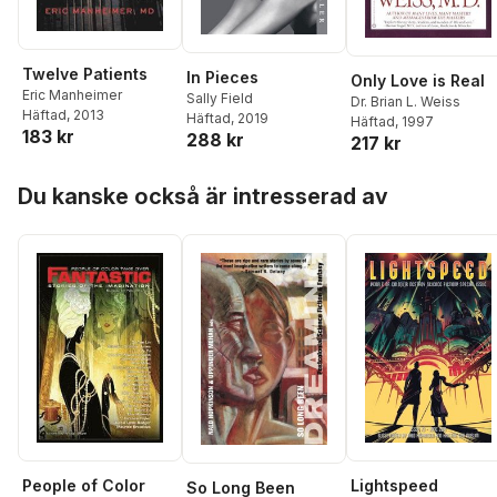
Hopkinson
,
Nisi Shawl
Twelve Patients
In Pieces
Only Love is Real
Eric Manheimer
Sally Field
Dr. Brian L. Weiss
Häftad
, 2013
Häftad
, 2019
Häftad
, 1997
183 kr
288 kr
217 kr
Hoppa över listan
Du kanske också är intresserad av
People of Color
Lightspeed
So Long Been