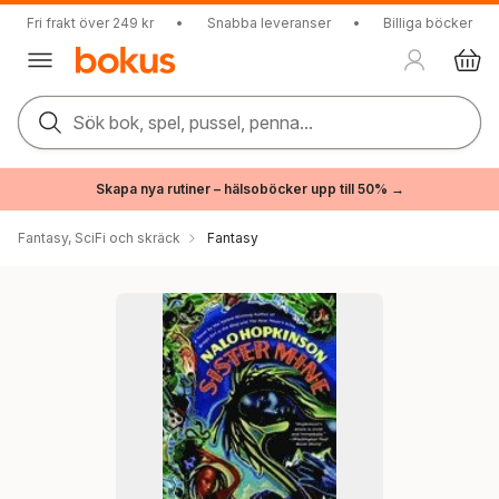
Fri frakt över 249 kr
•
Snabba leveranser
•
Billiga böcker
Sök bok, spel, pussel, penna...
Skapa nya rutiner – hälsoböcker upp till 50% →
Fantasy, SciFi och skräck
Fantasy