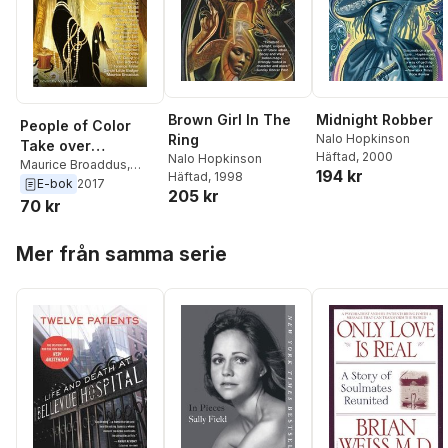
Brown Girl In The
Midnight Robber
People of Color
Ring
Nalo Hopkinson
Take over
Häftad
, 2000
Nalo Hopkinson
Fantastic Stories of
Maurice Broaddus
,
194 kr
Häftad
, 1998
Darcie Little Badger
,
E-bok
2017
the Imagination
205 kr
Terence Taylor
,
Erin
70 kr
Roberts
,
S. Qiouyi Lu
,
Alberto Yanez
,
Irette Y.
Hoppa över listan
Mer från samma serie
Patterson
,
Tonya
Liburd
,
Tlotlo
Tsamaase
,
Henry Lien
,
Alex Jennings
,
Eliza
Victoria
,
Christopher
Caldwell
,
Paul Miles
,
Jermaine McGill
,
Jennifer Marie Brissett
,
E. Lily Yu
,
Minsoo Kang
,
Su-Yee Lin
,
Stephen
Graham Jones
,
Nalo