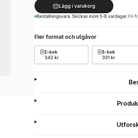
Lägg i varukorg
Beställningsvara.
Skickas
inom 5-8 vardagar
.
Fri f
Fler format och utgåvor
E-bok
E-bok
342 kr
331 kr
Be
Produk
Utfors