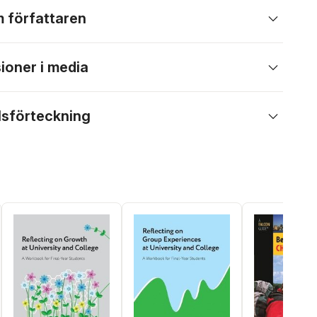
 författaren
ioner i media
lsförteckning