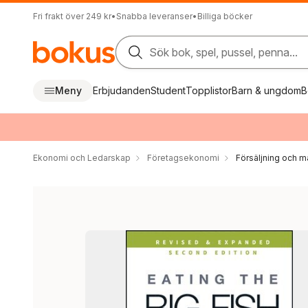
Fri frakt över 249 kr
•
Snabba leveranser
•
Billiga böcker
Sök bok, spel, pussel, penna...
Meny
Erbjudanden
Student
Topplistor
Barn & ungdom
B
Ekonomi och Ledarskap
Företagsekonomi
Försäljning och m