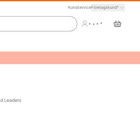
Kundservice
Företagskund?
nd Leaders