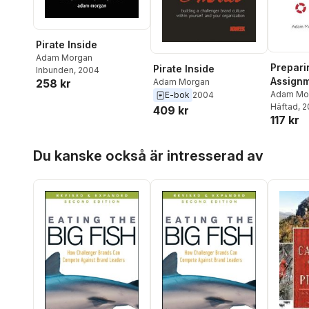
Pirate Inside
Adam Morgan
Prepari
Pirate Inside
Inbunden
, 2004
Assignm
Adam Morgan
258 kr
Univers
Adam Mo
E-bok
2004
Häftad
, 
409 kr
117 kr
Hoppa över listan
Du kanske också är intresserad av