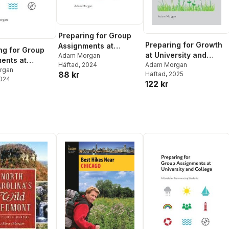
Preparing for Group
Preparing for Growth
Assignments at
ng for Group
at University and
University and College
Adam Morgan
ents at
Häftad
, 2024
College
Adam Morgan
ity and College
rgan
88 kr
Häftad
, 2025
2024
122 kr