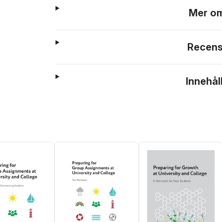
Mer om
Recens
Innehål