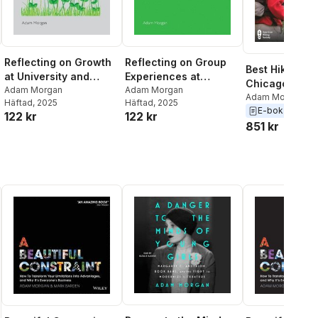
Reflecting on Growth
Reflecting on Group
Best Hikes Ne
at University and
Experiences at
Chicago
College
Adam Morgan
University and College
Adam Morgan
Adam Morgan
Häftad
, 2025
Häftad
, 2025
E-bok
2011
122 kr
122 kr
851 kr