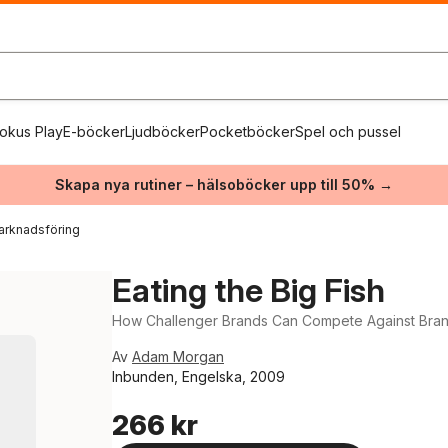
okus Play
E-böcker
Ljudböcker
Pocketböcker
Spel och pussel
Skapa nya rutiner – hälsoböcker upp till 50% →
arknadsföring
Eating the Big Fish
How Challenger Brands Can Compete Against Bra
Av
Adam Morgan
Inbunden, Engelska, 2009
266 kr