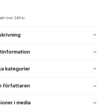
rakt över 249 kr.
skrivning
tinformation
ka kategorier
 författaren
ioner i media