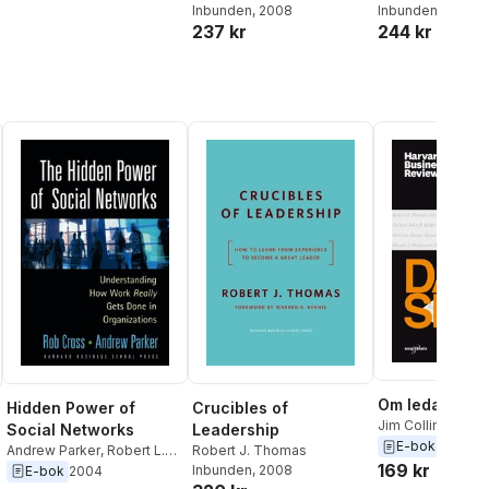
Schmincke
Inbunden
, 2008
Inbunden
, 2008
244 kr
237 kr
Om ledarskap
Hidden Power of
Crucibles of
Jim Collins
,
Johan
Social Networks
Leadership
Daniel Goleman
,
E-bok
2019
Andrew Parker
,
Robert L.
Robert J. Thomas
Drucker
,
Ronald A
169 kr
Cross
Inbunden
, 2008
E-bok
2004
Donald L. Laurie
,