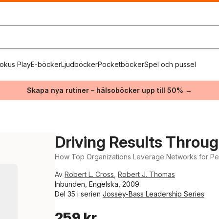
okus Play
E-böcker
Ljudböcker
Pocketböcker
Spel och pussel
Skapa nya rutiner – hälsoböcker upp till 50% →
Driving Results Throu
How Top Organizations Leverage Networks for P
Av
Robert L. Cross
,
Robert J. Thomas
Inbunden, Engelska, 2009
Del 35 i serien
Jossey-Bass Leadership Series
259 kr