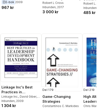
E-bok
2009
Robert L Cross
Robert L. Cross
,
967 kr
Inbunden
, 2017
Parker
Inbunden
, 2004
3 000 kr
485 kr
Linkage Inc's Best
Del 219
Del 179
Practices in
High Altitude
Game-Changing
Leadership
Linkage Inc.
,
David Giber
,
Samuel M. Lam
Inbunden
, 2009
,
Marshall
Leadership
Strategies
Development
1 304 kr
Goldsmith
,
Justin Bourke
Chris Warner
,
Do
Constantinos C. Markides
Handbook