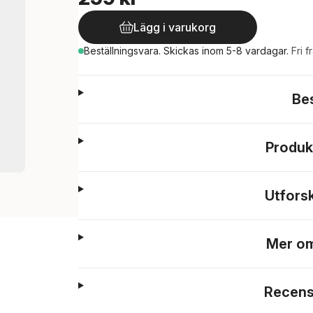
Lägg i varukorg
Beställningsvara.
Skickas
inom 5-8 vardagar
.
Fri f
Be
Produk
Utfors
Mer om
Recens