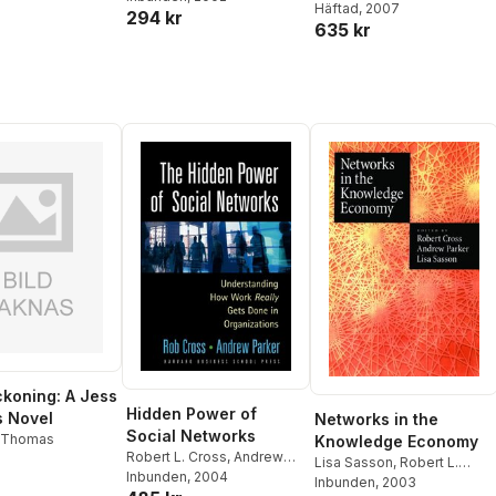
Häftad
, 2007
Development Tools
294 kr
635 kr
koning: A Jess
Hidden Power of
s Novel
Networks in the
Social Networks
. Thomas
Knowledge Economy
Robert L. Cross
,
Andrew
Lisa Sasson
,
Robert L.
Parker
Inbunden
, 2004
Cross
Inbunden
,
Rob Cross
, 2003
,
Andrew