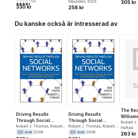
(
2
)
Maanen
Inbunden
,
Peter A. Schein
, 2023
305 kr
4,5
utav 5 stjärnor. Totalt antal röster:
330 kr
258 kr
Hoppa över listan
Du kanske också är intresserad av
The Rec
Driving Results
Driving Results
William
Through Social
Through Social
Robert J
Networks
Robert J. Thomas
,
Robert
Networks
Robert J. Thomas
,
Robert
Häftad
L. Cross
L. Cross
E-bok
2008
E-bok
2008
263 kr