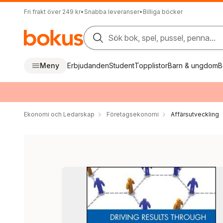
Fri frakt över 249 kr
•
Snabba leveranser
•
Billiga böcker
Sök bok, spel, pussel, penna...
Meny
Erbjudanden
Student
Topplistor
Barn & ungdom
B
Ekonomi och Ledarskap
Företagsekonomi
Affärsutveckling