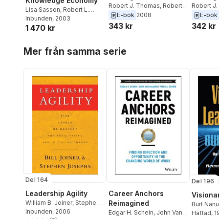
Knowledge Economy
Networks
Robert J. Thomas
,
Robert
Networ
Robert J
Lisa Sasson
,
Robert L.
L. Cross
L. Cross
E-bok
2008
E-bok
Cross
Inbunden
,
Rob Cross
, 2003
,
Andrew
343 kr
342 kr
1 470 kr
Parker
,
Lisa Sasson
Hoppa över listan
Mer från samma serie
Del 164
Del 196
Career Anchors
Leadership Agility
Visiona
Reimagined
William B. Joiner
,
Stephen
Burt Nan
A. Josephs
Inbunden
, 2006
Edgar H. Schein
,
John Van
Häftad
, 