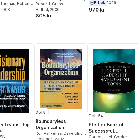
E-bok
2009
ks
. Thomas
,
Robert
Robert L Cross
970 kr
Häftad
, 2000
2008
805 kr
Del 5
Del 154
Boundaryless
ry Leadership
Pfeiffer Book of
Organization
us
Successful
Ron Ashkenas
,
Dave Ulrich
,
1995
Leadership
Gordon
,
Jack Gordon
Todd Jick
Inbunden
, 2002
,
Steve Kerr