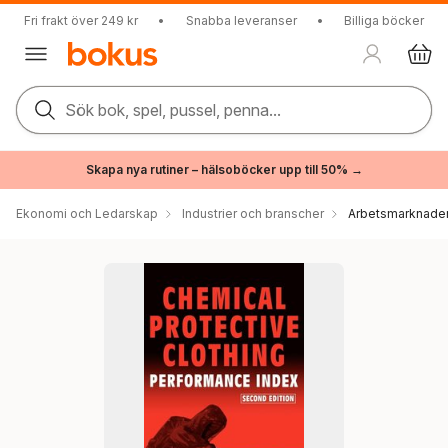
Fri frakt över 249 kr
•
Snabba leveranser
•
Billiga böcker
Sök bok, spel, pussel, penna...
Skapa nya rutiner – hälsoböcker upp till 50% →
Ekonomi och Ledarskap
Industrier och branscher
Arbetsmarknade