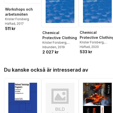
Workshops och
arbetsmöten
Krister Forsberg
Häftad
, 2017
511 kr
Chemical
Chemical
Protective Clothin
Protective Clothing
Krister Forsberg
,
Krister Forsberg
,
Lawrence Keith
Häftad
, 2020
Lawrence Keith
Inbunden
, 2019
533 kr
2 027 kr
Hoppa över listan
Du kanske också är intresserad av