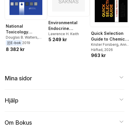
Environmental
National
Endocrine
Toxicology
Quick Selection
Disruptors
Lawrence H. Keith
Program's
Douglas B. Walters
,
5 249 kr
Guide to Chemical
Lawrence H. Keith
E-bok
2019
Chemical Solubility
Protective Clothin
Krister Forsberg
,
Ann
8 382 kr
Compendium
Van den Borre
Häftad
, 2026
,
James
963 kr
P. Zeigler
Mina sidor
Hjälp
Om Bokus