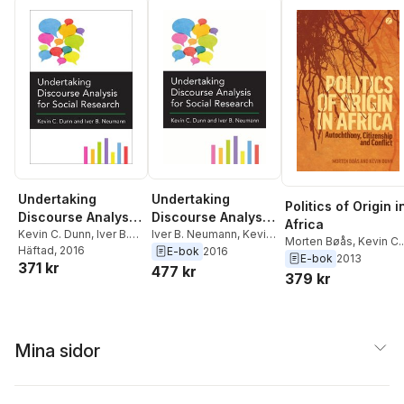
Undertaking
Undertaking
Politics of Origin i
Discourse Analysis
Discourse Analysis
Africa
for Social
Kevin C. Dunn
,
Iver B.
for Social
Iver B. Neumann
,
Kevin
Morten Bøås
,
Kevin C.
Neumann
Häftad
, 2016
C. Dunn
E-bok
2016
Research
Research
Dunn
E-bok
2013
371 kr
477 kr
379 kr
Mina sidor