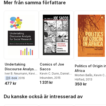
Mer från samma författare
Undertaking
Comics of Joe
Politics of Origin i
Discourse Analysis
Sacco
Africa
for Social
Iver B. Neumann
,
Kevin
Kevin C. Dunn
,
Daniel
Morten Bøås
,
Kevin C.
C. Dunn
Worden
Inbunden
, 2015
E-bok
2016
Research
Dunn
Häftad
, 2013
1 331 kr
477 kr
350 kr
Hoppa över listan
Du kanske också är intresserad av