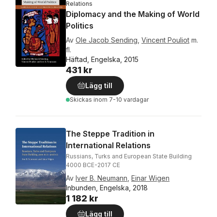
Relations
Diplomacy and the Making of World
Politics
Av
Ole Jacob Sending
,
Vincent Pouliot
m.
fl.
Häftad, Engelska, 2015
431 kr
Lägg till
Skickas
inom 7-10 vardagar
The Steppe Tradition in
International Relations
Russians, Turks and European State Building
4000 BCE-2017 CE
Av
Iver B. Neumann
,
Einar Wigen
Inbunden, Engelska, 2018
1 182 kr
Lägg till