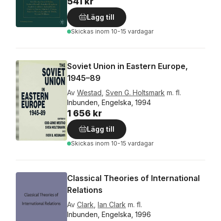
541 kr
Lägg till
Skickas
inom 10-15 vardagar
Soviet Union in Eastern Europe,
1945–89
Av
Westad
,
Sven G. Holtsmark
m. fl.
Inbunden, Engelska, 1994
1 656 kr
Lägg till
Skickas
inom 10-15 vardagar
Classical Theories of International
Relations
Av
Clark
,
Ian Clark
m. fl.
Inbunden, Engelska, 1996