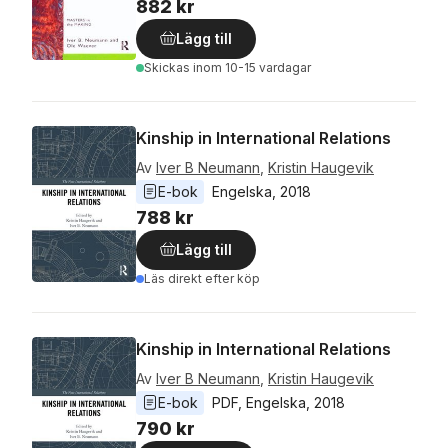
882 kr
Lägg till
Skickas
inom 10-15 vardagar
Kinship in International Relations
Av
Iver B Neumann
,
Kristin Haugevik
E-bok
Engelska
, 
2018
788 kr
Lägg till
Läs direkt efter köp
Kinship in International Relations
Av
Iver B Neumann
,
Kristin Haugevik
E-bok
PDF
, 
Engelska
, 
2018
790 kr