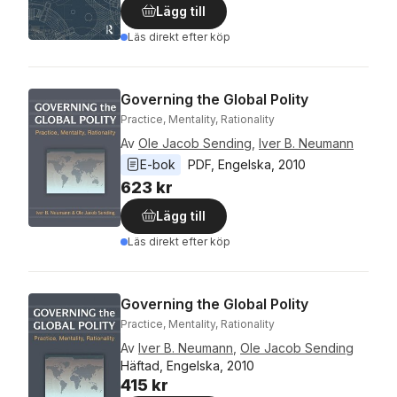
Lägg till
Läs direkt efter köp
Governing the Global Polity
Practice, Mentality, Rationality
Av
Ole Jacob Sending
,
Iver B. Neumann
E-bok
PDF
, 
Engelska
, 
2010
623 kr
Lägg till
Läs direkt efter köp
Governing the Global Polity
Practice, Mentality, Rationality
Av
Iver B. Neumann
,
Ole Jacob Sending
Häftad, Engelska, 2010
415 kr