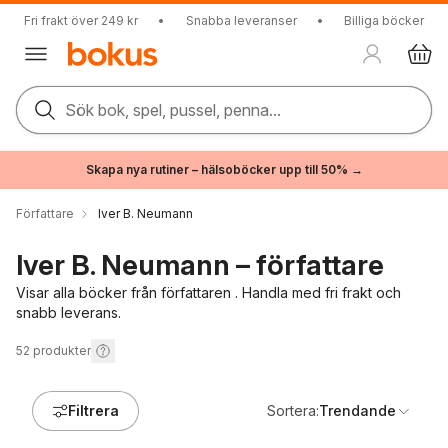
Fri frakt över 249 kr
•
Snabba leveranser
•
Billiga böcker
Sök bok, spel, pussel, penna...
Skapa nya rutiner – hälsoböcker upp till 50% →
Författare
Iver B. Neumann
Iver B. Neumann – författare
Visar alla böcker från författaren . Handla med fri frakt och
snabb leverans.
52
produkter
Filtrera
Sortera:
Trendande