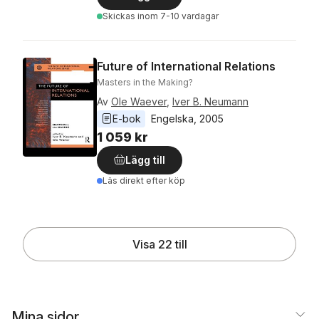
Skickas
inom 7-10 vardagar
Future of International Relations
Masters in the Making?
Av
Ole Waever
,
Iver B. Neumann
E-bok
Engelska
, 
2005
1 059 kr
Lägg till
Läs direkt efter köp
Visa 22 till
Mina sidor