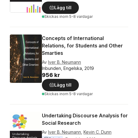
Lägg till
Skickas
inom 5-8 vardagar
Concepts of International
Relations, for Students and Other
Smarties
Av
Iver B. Neumann
Inbunden, Engelska, 2019
956 kr
Lägg till
Skickas
inom 5-8 vardagar
Undertaking Discourse Analysis for
Social Research
Av
Iver B. Neumann
,
Kevin C. Dunn