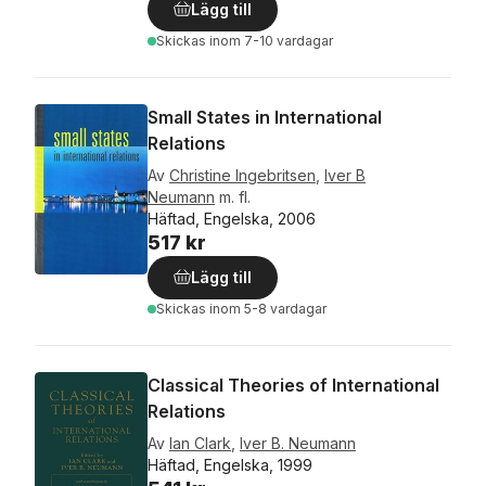
Lägg till
Skickas
inom 7-10 vardagar
Small States in International
Relations
Av
Christine Ingebritsen
,
Iver B
Neumann
m. fl.
Häftad, Engelska, 2006
517 kr
Lägg till
Skickas
inom 5-8 vardagar
Classical Theories of International
Relations
Av
Ian Clark
,
Iver B. Neumann
Häftad, Engelska, 1999