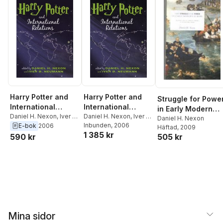
Harry Potter and
Harry Potter and
Struggle for Powe
International
International
in Early Modern
Relations
Daniel H. Nexon
,
Iver B.
Relations
Daniel H. Nexon
,
Iver B.
Europe
Daniel H. Nexon
Neumann
Neumann
Inbunden
, 2006
E-bok
2006
Häftad
, 2009
1 385 kr
590 kr
505 kr
Mina sidor