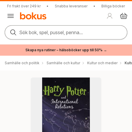
Fri frakt över 249 kr
•
Snabba leveranser
•
Billiga böcker
Sök bok, spel, pussel, penna...
Skapa nya rutiner – hälsoböcker upp till 50% →
Samhälle och politik
Samhälle och kultur
Kultur och medier
Kul