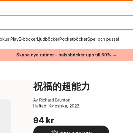
okus Play
E-böcker
Ljudböcker
Pocketböcker
Spel och pussel
Skapa nya rutiner – hälsoböcker upp till 50% →
祝福的超能力
Av
Richard Brunton
Häftad, Kinesiska, 2022
94 kr
Lägg i varukorg