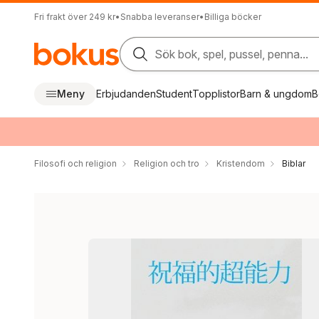
Fri frakt över 249 kr
•
Snabba leveranser
•
Billiga böcker
Sök bok, spel, pussel, penna...
Meny
Erbjudanden
Student
Topplistor
Barn & ungdom
B
Filosofi och religion
Religion och tro
Kristendom
Biblar