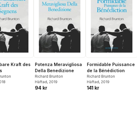
are Kraft des
Potenza Meravigliosa
Formidable Puissance
s
Della Benedizione
de la Bénédiction
runton
Richard Brunton
Richard Brunton
2018
Häftad
, 2019
Häftad
, 2019
94 kr
141 kr