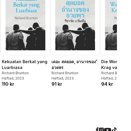
Kekuatan Berkat yang
เดอะ สดยอด ุ อานาจของ ํ
Die Wonderbaa
Luarbiasa
อวยพร
Krag van Seë
Richard Brunton
Richard Brunton
Richard Brunton
Häftad
, 2023
Häftad
, 2023
Häftad
, 2022
110 kr
91 kr
94 kr