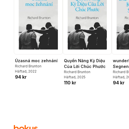
Úzasná moc zehnání
Quyền Năng Kỳ Diệu
wunderb
Richard Brunton
Của Lời Chúc Phước
Segnen
Häftad
, 2022
Richard Brunton
Richard B
94 kr
Häftad
, 2025
Häftad
, 
110 kr
94 kr