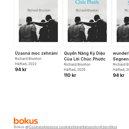
Úzasná moc zehnání
Quyền Năng Kỳ Diệu
wunderb
Richard Brunton
Của Lời Chúc Phước
Segnen
Häftad
, 2022
Richard Brunton
Richard B
94 kr
Häftad
, 2025
Häftad
, 
110 kr
94 kr
Bokus
@
Cookies
Anpassa cookies
Integritetspolicy
Köpvillkor