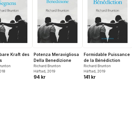
are Kraft des
Potenza Meravigliosa
Formidable Puissance
s
Della Benedizione
de la Bénédiction
runton
Richard Brunton
Richard Brunton
2018
Häftad
, 2019
Häftad
, 2019
94 kr
141 kr