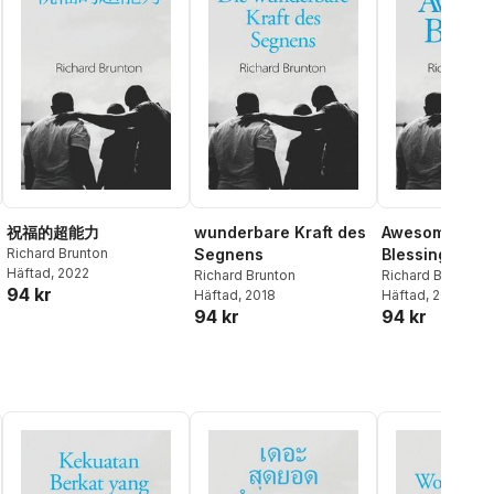
祝福的超能力
wunderbare Kraft des
Awesome Powe
Richard Brunton
Segnens
Blessing
Häftad
, 2022
Richard Brunton
Richard Brunton
94 kr
Häftad
, 2018
Häftad
, 2018
94 kr
94 kr