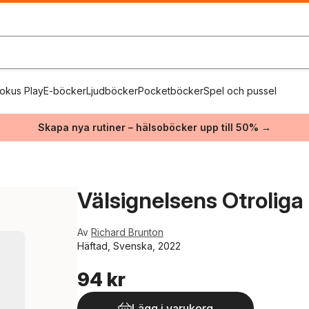
okus Play
E-böcker
Ljudböcker
Pocketböcker
Spel och pussel
Skapa nya rutiner – hälsoböcker upp till 50% →
Välsignelsens Otroliga
Av
Richard Brunton
Häftad, Svenska, 2022
94 kr
Lägg i varukorg