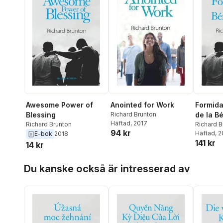
Awesome Power of
Anointed for Work
Formida
Blessing
Richard Brunton
de la B
Häftad
, 2017
Richard Brunton
Richard B
94 kr
Häftad
, 
E-bok
2018
141 kr
14 kr
Hoppa över listan
Du kanske också är intresserad av