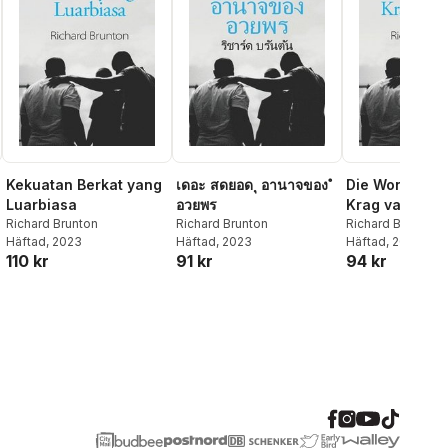
Kekuatan Berkat yang
เดอะ สดยอด ุ อานาจของ ํ
Die Wonderbaa
Luarbiasa
อวยพร
Krag van Seë
Richard Brunton
Richard Brunton
Richard Brunton
Häftad
, 2023
Häftad
, 2023
Häftad
, 2022
110 kr
91 kr
94 kr