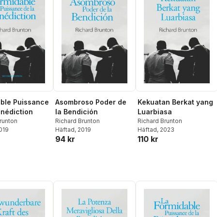
ble Puissance
Asombroso Poder de
Kekuatan Berkat yang
énédiction
la Bendición
Luarbiasa
runton
Richard Brunton
Richard Brunton
2019
Häftad
, 2019
Häftad
, 2023
94 kr
110 kr