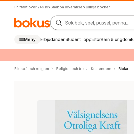
Fri frakt över 249 kr
•
Snabba leveranser
•
Billiga böcker
Sök bok, spel, pussel, penna...
Meny
Erbjudanden
Student
Topplistor
Barn & ungdom
B
Filosofi och religion
Religion och tro
Kristendom
Biblar