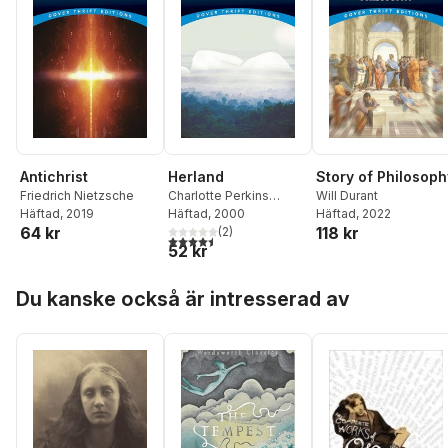
Antichrist
Herland
Story of Philosoph
Friedrich Nietzsche
Charlotte Perkins
Will Durant
Häftad
, 2019
Gilman
Häftad
, 2000
Häftad
, 2022
64 kr
118 kr
(
2
)
4,5
utav 5 stjärnor. Totalt antal röster:
52 kr
Hoppa över listan
Du kanske också är intresserad av