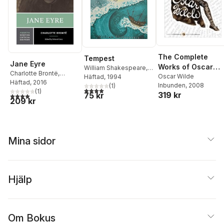
The Complete
Tempest
Jane Eyre
Works of Oscar
William Shakespeare
,
Charlotte Brontë
,
Wilde
Oscar Wilde
Cedric Watts
Häftad
, 1994
Deborah Lutz
Häftad
, 2016
Inbunden
, 2008
(
1
)
4,0
utav 5 stjärnor. Totalt antal röster:
(
1
)
319 kr
75 kr
4,0
utav 5 stjärnor. Totalt antal röster:
209 kr
Mina sidor
Hjälp
Om Bokus