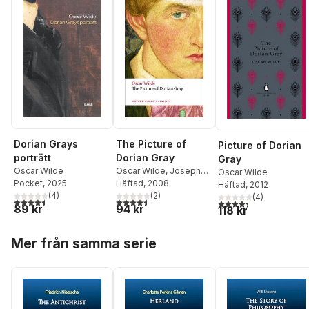
The Picture of
Dorian Grays
Picture of Dorian
Dorian Gray
porträtt
Gray
Oscar Wilde
,
Joseph
Oscar Wilde
Oscar Wilde
Bristow
Häftad
, 2008
Pocket
, 2025
Häftad
, 2012
(
2
)
(
4
)
(
4
)
4,5
utav 5 stjärnor. Totalt antal röster:
4,5
utav 5 stjärnor. Totalt antal röster:
4,3
utav 5 stjärnor. Tota
94 kr
89 kr
118 kr
Hoppa över listan
Mer från samma serie