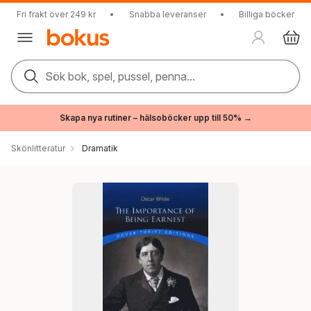
Fri frakt över 249 kr
•
Snabba leveranser
•
Billiga böcker
Sök bok, spel, pussel, penna...
Skapa nya rutiner – hälsoböcker upp till 50% →
Skönlitteratur
Dramatik