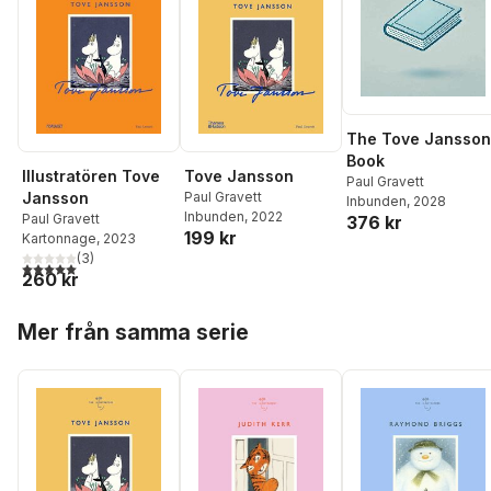
The Tove Jansson
Book
Illustratören Tove
Tove Jansson
Paul Gravett
Jansson
Paul Gravett
Inbunden
, 2028
Inbunden
, 2022
Paul Gravett
376 kr
199 kr
Kartonnage
, 2023
(
3
)
5,0
utav 5 stjärnor. Totalt antal röster:
260 kr
Hoppa över listan
Mer från samma serie