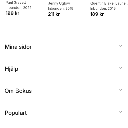
Paul Gravett
Jenny Uglow
Quentin Blake
,
Laurie
Inbunden
, 2022
Inbunden
, 2019
Britton Newell
Inbunden
, 2019
199 kr
211 kr
189 kr
Mina sidor
Hjälp
Om Bokus
Populärt