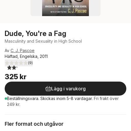
Dude, You're a Fag
Masculinity and Sexuality in High School
Av
C. J. Pascoe
Häftad, Engelska, 2011
(
9
)
2,2
utav 5 stjärnor. Totalt antal röster:
325 kr
Lägg i varukorg
Beställningsvara.
Skickas
inom 5-8 vardagar
.
Fri frakt över
249 kr.
Fler format och utgåvor