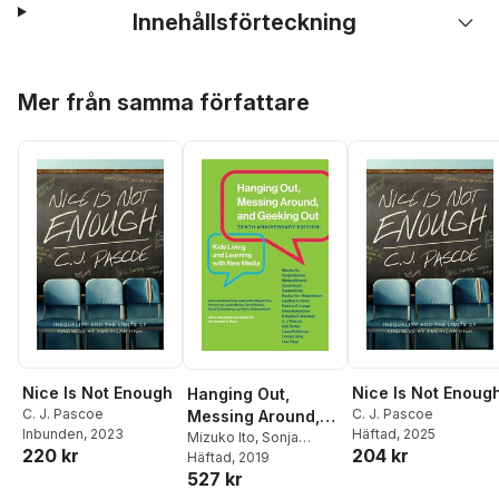
Innehållsförteckning
Hoppa över listan
Mer från samma författare
Nice Is Not Enough
Nice Is Not Enoug
Hanging Out,
C. J. Pascoe
C. J. Pascoe
Messing Around,
Inbunden
, 2023
Häftad
, 2025
and Geeking Out
Mizuko Ito
,
Sonja
220 kr
204 kr
Baumer
Häftad
, 2019
,
Matteo Bittanti
,
527 kr
danah boyd
,
Rachel
Cody
,
Becky Herr