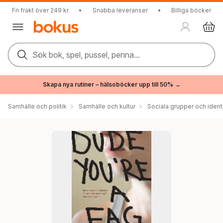
Fri frakt över 249 kr
•
Snabba leveranser
•
Billiga böcker
Sök bok, spel, pussel, penna...
Skapa nya rutiner – hälsoböcker upp till 50% →
Samhälle och politik
Samhälle och kultur
Sociala grupper och ident