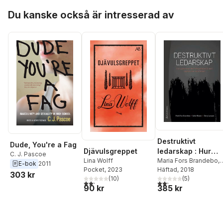
Hoppa över listan
Stephenson
,
Heather A.
Du kanske också är intresserad av
Horst
,
Patricia G. Lange
,
Dilan Mahendran
,
Katynka Z. Martínez
,
C.
J. Pascoe
,
Dan Perkel
,
Laura Robinson
,
Christo
Sims
,
Lisa Tripp
Destruktivt
Dude, You're a Fag
Djävulsgreppet
ledarskap : Hur
C. J. Pascoe
Lina Wolff
uppkommer det?
Maria Fors Brandebo
,
E-bok
2011
Pocket
, 2023
Sofia Nilsson
Häftad
, 2018
,
Gerry
Vilka effekter får
303 kr
(
10
)
Larsson
(
5
)
det? Vad kan man
2,2
utav 5 stjärnor. Totalt antal röster:
2,2
utav 5 stjärnor. Tota
90 kr
385 kr
göra åt det?