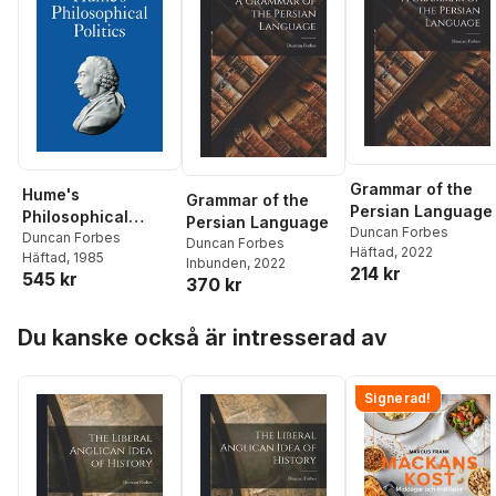
Grammar of the
Hume's
Grammar of the
Persian Language
Philosophical
Persian Language
Duncan Forbes
Politics
Duncan Forbes
Duncan Forbes
Häftad
, 2022
Häftad
, 1985
Inbunden
, 2022
214 kr
545 kr
370 kr
Hoppa över listan
Du kanske också är intresserad av
Signerad!