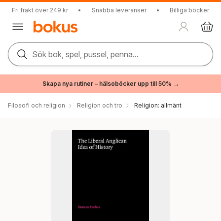
Fri frakt över 249 kr
•
Snabba leveranser
•
Billiga böcker
Sök bok, spel, pussel, penna...
Skapa nya rutiner – hälsoböcker upp till 50% →
Filosofi och religion
Religion och tro
Religion: allmänt