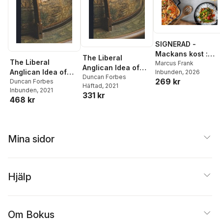
SIGNERAD -
Mackans kost :
The Liberal
The Liberal
Middagar och
Marcus Frank
Anglican Idea of
Anglican Idea of
Inbunden
, 2026
matlådor
History
Duncan Forbes
269 kr
History
Duncan Forbes
Häftad
, 2021
Inbunden
, 2021
331 kr
468 kr
Mina sidor
Hjälp
Om Bokus