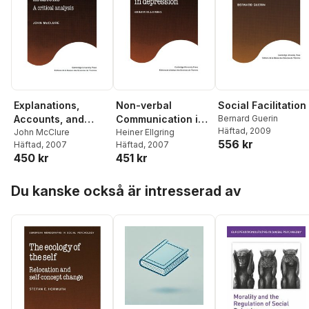
Social Facilitation
Explanations,
Non-verbal
Bernard Guerin
Accounts, and
Communication in
Häftad
, 2009
Illusions
John McClure
Depression
Heiner Ellgring
556 kr
Häftad
, 2007
Häftad
, 2007
450 kr
451 kr
Hoppa över listan
Du kanske också är intresserad av