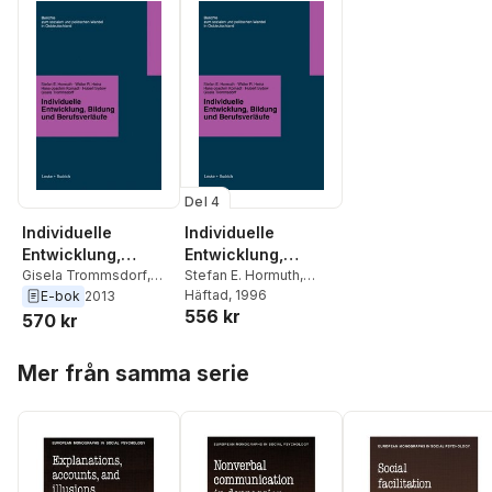
Del 4
Individuelle
Individuelle
Entwicklung,
Entwicklung,
Bildung und
Gisela Trommsdorf
,
Bildung und
Stefan E. Hormuth
,
Hubert Sydow
,
Hans-
Walter R. Heinz
Häftad
, 1996
,
Hans-
E-bok
2013
Berufsverfäufe
Berufsverfäufe
556 kr
Joachim Kornadt
,
Joachim Kornadt
,
570 kr
Walter R. Heinz
,
Stefan
Hubert Sydow
,
Gisela
E. Hormuth
Trommsdorf
Hoppa över listan
Mer från samma serie