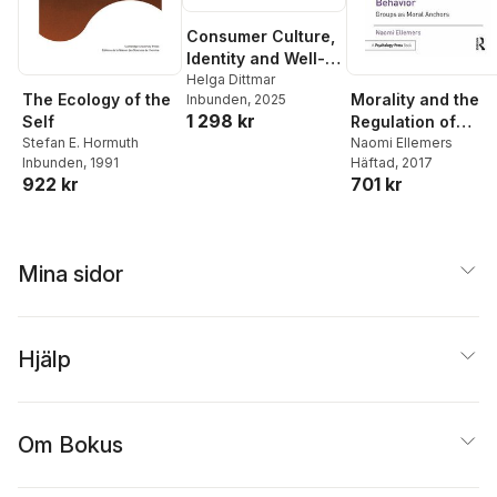
Consumer Culture,
Identity and Well-
Being
Helga Dittmar
The Ecology of the
Morality and the
Inbunden
, 2025
1 298 kr
Self
Regulation of
Stefan E. Hormuth
Social Behavior
Naomi Ellemers
Inbunden
, 1991
Häftad
, 2017
922 kr
701 kr
Mina sidor
Hjälp
Om Bokus