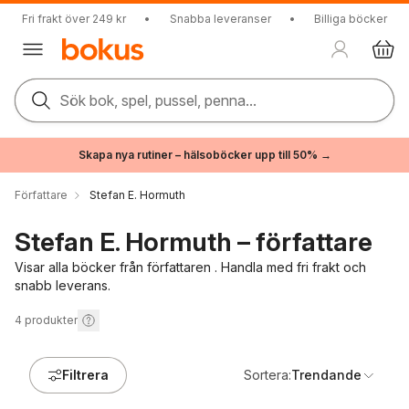
Fri frakt över 249 kr
•
Snabba leveranser
•
Billiga böcker
Sök bok, spel, pussel, penna...
Skapa nya rutiner – hälsoböcker upp till 50% →
Författare
Stefan E. Hormuth
Stefan E. Hormuth – författare
Visar alla böcker från författaren . Handla med fri frakt och
snabb leverans.
4
produkter
Filtrera
Sortera:
Trendande