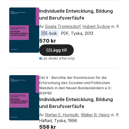
Individuelle Entwicklung, Bildung
und Berufsverfäufe
Av
Gisela Trommsdorf
,
Hubert Sydow
m. fl.
E-bok
PDF
, 
Tyska
, 
2013
570 kr
Lägg till
Läs direkt efter köp
Del 4 - Berichte der Kommission für die
Erforschung des Sozialen und Politischen
Wandels in den Neuen Bundesländern e.V.:
(KSPW)
Individuelle Entwicklung, Bildung
und Berufsverfäufe
Av
Stefan E. Hormuth
,
Walter R. Heinz
m. fl.
Häftad, Tyska, 1996
556 kr