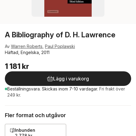
A Bibliography of D. H. Lawrence
Av
Warren Roberts
,
Paul Poplawski
Häftad, Engelska, 2011
1 181 kr
Lägg i varukorg
Beställningsvara.
Skickas
inom 7-10 vardagar
.
Fri frakt över
249 kr.
Fler format och utgåvor
Inbunden
2 778 kr