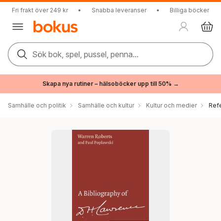
Fri frakt över 249 kr
•
Snabba leveranser
•
Billiga böcker
Sök bok, spel, pussel, penna...
Skapa nya rutiner – hälsoböcker upp till 50% →
Samhälle och politik
Samhälle och kultur
Kultur och medier
Ref