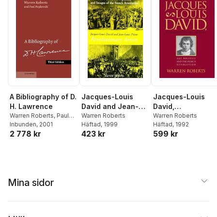
A Bibliography of D.
Jacques-Louis
Jacques-Louis
H. Lawrence
David,
David and Jean-
Warren Roberts
,
Paul
Revolutionary Arti
Warren Roberts
Louis Prieur,
Warren Roberts
Poplawski
Inbunden
, 2001
Häftad
, 1992
Häftad
, 1999
Revolutionary
2 778 kr
599 kr
423 kr
Artists
Mina sidor