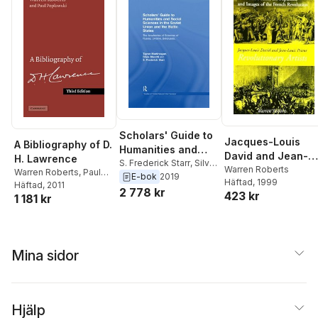
Scholars' Guide to
Jacques-Louis
A Bibliography of D.
Humanities and
David and Jean-
H. Lawrence
Social Sciences in
S. Frederick Starr
,
Silvia
Louis Prieur,
Warren Roberts
Warren Roberts
,
Paul
Maretti
,
Tigran
E-bok
2019
the Soviet Union
Häftad
, 1999
Revolutionary
Poplawski
Häftad
, 2011
Martirosyan
2 778 kr
and the Baltic
423 kr
1 181 kr
Artists
States
Mina sidor
Hjälp