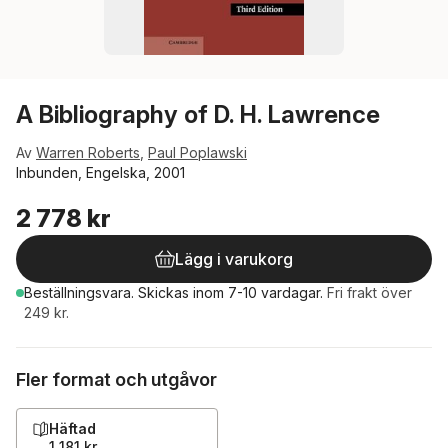
A Bibliography of D. H. Lawrence
Av
Warren Roberts
,
Paul Poplawski
Inbunden, Engelska, 2001
2 778 kr
Lägg i varukorg
Beställningsvara.
Skickas
inom 7-10 vardagar
.
Fri frakt över
249 kr.
Fler format och utgåvor
Häftad
1 181 kr