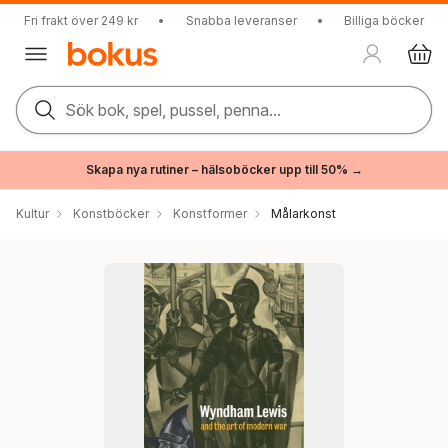
Fri frakt över 249 kr
•
Snabba leveranser
•
Billiga böcker
Sök bok, spel, pussel, penna...
Skapa nya rutiner – hälsoböcker upp till 50% →
Kultur
Konstböcker
Konstformer
Målarkonst