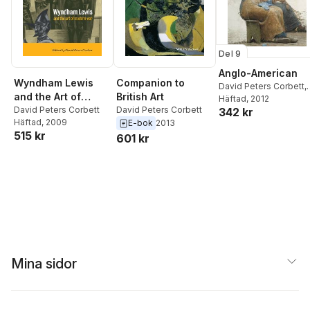
Del 9
Anglo-American
Wyndham Lewis
Companion to
David Peters Corbett
,
and the Art of
British Art
Sarah Monks
Häftad
, 2012
Modern War
David Peters Corbett
David Peters Corbett
342 kr
Häftad
, 2009
E-bok
2013
515 kr
601 kr
Mina sidor